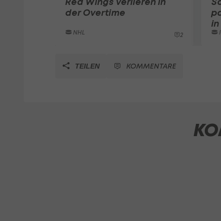
Red Wings verlieren in
Sa
der Overtime
p
in
NHL
2
KOMMENTARE
TEILEN
KO