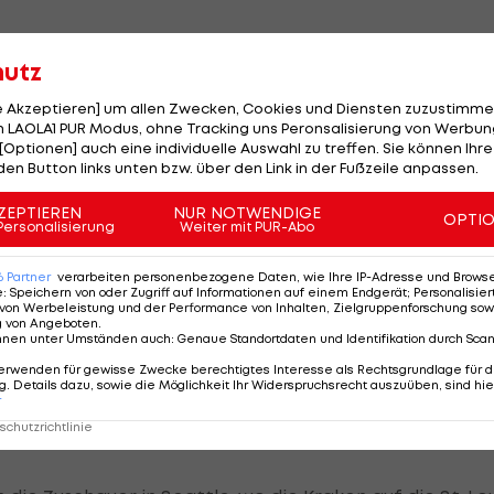
hutz
le Akzeptieren] um allen Zwecken, Cookies und Diensten zuzustimme
 LAOLA1 PUR Modus, ohne Tracking uns Peronsalisierung von Werbung
 Hockey Club daheim gegen die Chicago Blackhaws. Der
[Optionen] auch eine individuelle Auswahl zu treffen. Sie können Ihre
den Button links unten bzw. über den Link in der Fußzeile anpassen.
ZEPTIEREN
NUR NOTWENDIGE
erzielt Guenther in der fünften Minute. Keller (14.) und
OPTI
Personalisierung
Weiter mit PUR-Abo
0.
6
Partner
verarbeiten personenbezogene Daten, wie Ihre IP-Adresse und Browser-
e
:
Speichern von oder Zugriff auf Informationen auf einem Endgerät; Personalisi
on Teravainen (35.) und Foligno (45.) zwar nochmals
von Werbeleistung und der Performance von Inhalten, Zielgruppenforschung sow
sminute Guenther (60./EN) per Empty-Netter und Crou
g von Angeboten
.
nnen unter Umständen auch
:
Genaue Standortdaten und Identifikation durch Sca
erwenden für gewisse Zwecke berechtigtes Interesse als Rechtsgrundlage für d
. Details dazu, sowie die Möglichkeit Ihr Widerspruchsrecht auszuüben, sind hie
r
chutzrichtlinie