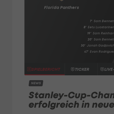
Florida Panthers
7'
Sam Bennet
8'
Eetu Luostarine
19'
Sam Reinhar
20'
Sam Bennet
30'
Jonah Gadjovic
47'
Evan Rodrigue
SPIELBERICHT
TICKER
LIVE
NEWS
Stanley-Cup-Cham
erfolgreich in neu