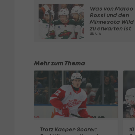
Was von Marco
Rossi und den
Minnesota Wild
zu erwarten ist
NHL
Mehr zum Thema
Trotz Kasper-Scorer:
10