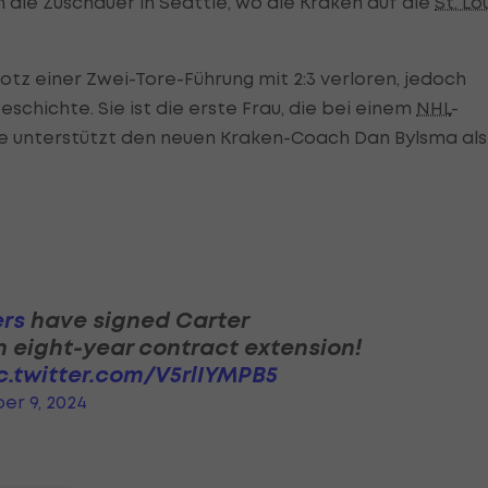
ie Zuschauer in Seattle, wo die Kraken auf die
St. Lo
otz einer Zwei-Tore-Führung mit 2:3 verloren, jedoch
schichte. Sie ist die erste Frau, die bei einem
NHL
-
ge unterstützt den neuen Kraken-Coach Dan Bylsma als
rs
have signed Carter
 eight-year contract extension!
c.twitter.com/V5rlIYMPB5
er 9, 2024