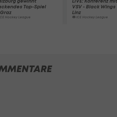
lzburg gewinnt
LIVE: Konferenz mi
ackendes Top-Spiel
VSV - Black Wings
 Graz
Linz
ICE Hockey League
ICE Hockey League
MMENTARE