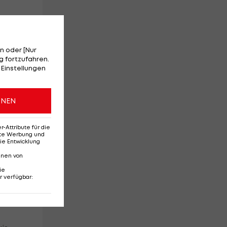
n oder [Nur
 fortzufahren.
 Einstellungen
ONEN
Attribute für die
erte Werbung und
ie Entwicklung
se
nnen von
ie
r verfügbar
: