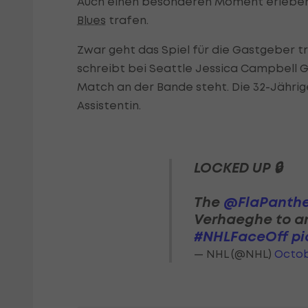
Auch einen besonderen Moment erleben d
Blues
trafen.
Zwar geht das Spiel für die Gastgeber tr
schreibt bei Seattle Jessica Campbell Ge
Match an der Bande steht. Die 32-Jähri
Assistentin.
LOCKED UP 🔒
The
@FlaPanthe
Verhaeghe to an
#NHLFaceOff
pi
— NHL (@NHL)
Octob