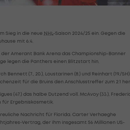
em Sieg in die neue
NHL
-Saison 2024/25 ein. Gegen die
uhause mit 6:4.
d in der Amerant Bank Arena das Championship-Banner
e legen die Panthers einen Blitzstart hin.
h Bennett (7., 20.), Loustarinen (8.) und Reinhart (19./SH)
ischenzeit für die Bruins den Anschlusstreffer zum 2:1 her
ues (47.) das halbe Dutzend voll. McAvoy (33.), Frederi
ch für Ergebniskosmetik.
reuliche Nachricht für Florida. Carter Verhaeghe
htjahres-Vertrag, der ihm insgesamt 56 Millionen US-