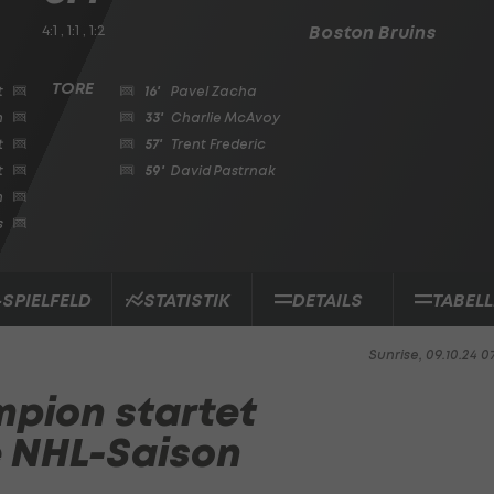
4:1 , 1:1 , 1:2
Boston Bruins
t
16'
Pavel Zacha
n
33'
Charlie McAvoy
t
57'
Trent Frederic
t
59'
David Pastrnak
h
s
-SPIELFELD
STATISTIK
DETAILS
TABELL
Sunrise, 09.10.24 0
pion startet
e NHL-Saison