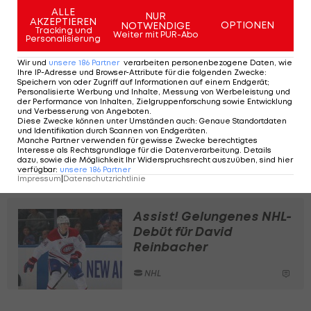
Saisonspielen bei den Los Angeles Kings und
ALLE
NUR
AKZEPTIEREN
OPTIONEN
NOTWENDIGE
Edmonton Oilers
.
Tracking und
Weiter mit PUR-Abo
Personalisierung
Wir und
unsere
186
Partner
verarbeiten personenbezogene Daten, wie
Ihre IP-Adresse und Browser-Attribute für die folgenden Zwecke
:
Speichern von oder Zugriff auf Informationen auf einem Endgerät;
MARCO ROSSI CALLS GAME.
Personalisierte Werbung und Inhalte, Messung von Werbeleistung und
der Performance von Inhalten, Zielgruppenforschung sowie Entwicklung
pic.twitter.com/AFzin7WFGu
und Verbesserung von Angeboten
.
Diese Zwecke können unter Umständen auch
:
Genaue Standortdaten
— Vancouver Canucks (@Canucks)
April
und Identifikation durch Scannen von Endgeräten
.
Manche Partner verwenden für gewisse Zwecke berechtigtes
13, 2026
Interesse als Rechtsgrundlage für die Datenverarbeitung. Details
dazu, sowie die Möglichkeit Ihr Widerspruchsrecht auszuüben, sind hier
verfügbar
:
unsere
186
Partner
Impressum
|
Datenschutzrichtlinie
Assist! Gelungenes NHL-
Debüt für David
Reinbacher
NHL