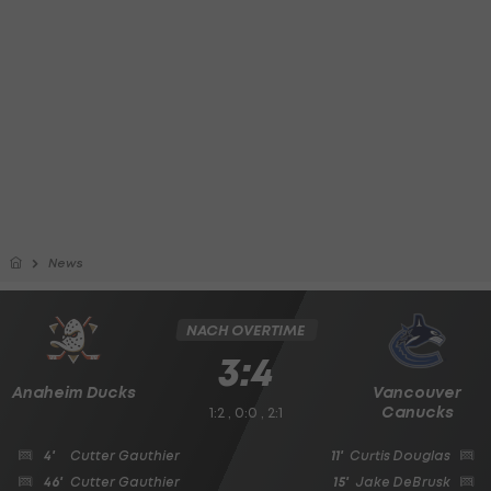
News
NACH OVERTIME
3:4
Anaheim Ducks
Vancouver
Canucks
1:2 , 0:0 , 2:1
4'
Cutter Gauthier
11'
Curtis Douglas
46'
Cutter Gauthier
15'
Jake DeBrusk