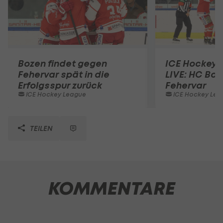
Bozen findet gegen
ICE Hockey 
Fehervar spät in die
LIVE: HC Boz
Erfolgsspur zurück
Fehervar
ICE Hockey League
ICE Hockey Lea
TEILEN
KOMMENTARE