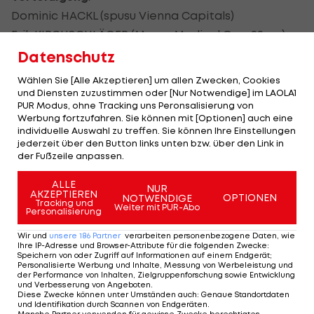
Dominic HACKL (spusu Vienna Capitals)
Erik KIRCHSCHLÄGER (Moser Medical Graz99ers)
Philipp LINDNER (HC TWK Innsbruck)
Datenschutz
Moritz MATZKA (EHC Liwest Linz)
Wählen Sie [Alle Akzeptieren] um allen Zwecken, Cookies
Julian PAYR (HC Davos)
und Diensten zuzustimmen oder [Nur Notwendige] im LAOLA1
PUR Modus, ohne Tracking uns Peronsalisierung von
Patrick PETER (spusu Vienna Capitals)
Werbung fortzufahren. Sie können mit [Optionen] auch eine
Thomas VALLANT (EC Bregenzerwald)
individuelle Auswahl zu treffen. Sie können Ihre Einstellungen
jederzeit über den Button links unten bzw. über den Link in
Steven STRONG (EC KAC)
der Fußzeile anpassen.
Clemens UNTERWEGER (EC KAC)
ALLE
Bernd WOLF (EC VSV)
NUR
AKZEPTIEREN
OPTIONEN
NOTWENDIGE
Tracking und
Weiter mit PUR-Abo
Personalisierung
Angriff
:
Marco BRUCKER (EHC Liwest Linz)
Wir und
unsere
186
Partner
verarbeiten personenbezogene Daten, wie
Ihre IP-Adresse und Browser-Attribute für die folgenden Zwecke
:
Manuel GANAHL (Pelicans Lahti)
Speichern von oder Zugriff auf Informationen auf einem Endgerät;
Personalisierte Werbung und Inhalte, Messung von Werbeleistung und
Benjamin BAUMGARTNER (HC Davos)
der Performance von Inhalten, Zielgruppenforschung sowie Entwicklung
und Verbesserung von Angeboten
.
Lukas HAUDUM (IK Pantern)
Diese Zwecke können unter Umständen auch
:
Genaue Standortdaten
und Identifikation durch Scannen von Endgeräten
.
Fabio HOFER (HC Ambri-Piotta)
Manche Partner verwenden für gewisse Zwecke berechtigtes