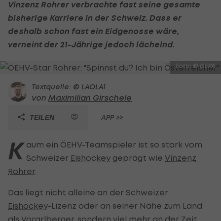
Vinzenz Rohrer
verbrachte fast seine gesamte
bisherige Karriere in der Schweiz. Dass er
deshalb schon fast ein Eidgenosse wäre,
verneint der 21-Jährige jedoch lächelnd.
Foto: © GEPA
Textquelle: © LAOLA1
von
Maximilian Girschele
APP >>
TEILEN
K
aum ein ÖEHV-Teamspieler ist so stark vom
Schweizer
Eishockey
geprägt wie
Vinzenz
Rohrer
.
Das liegt nicht alleine an der Schweizer
Eishockey
-Lizenz oder an seiner Nähe zum Land
als Vorarlberger, sondern viel mehr an der Zeit,