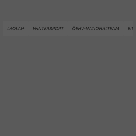
LAOLA1+
WINTERSPORT
ÖEHV-NATIONALTEAM
EI