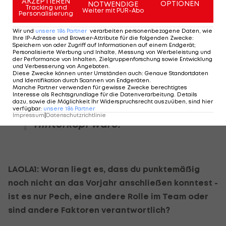
AKZEPTIEREN
OPTIONEN
NOTWENDIGE
Tracking und
Weiter mit PUR-Abo
viel weniger als letzte Saison (32 in 68 Einsätzen,
Personalisierung
Anm.). Doch mein Mindset und die Art und Weise,
Wir und
unsere
186
Partner
verarbeiten personenbezogene Daten, wie
wie ich spiele, sind grundsätzlich recht positiv. Es
Ihre IP-Adresse und Browser-Attribute für die folgenden Zwecke
:
Speichern von oder Zugriff auf Informationen auf einem Endgerät;
gibt natürlich immer Sachen, woran man arbeitet.
Personalisierte Werbung und Inhalte, Messung von Werbeleistung und
der Performance von Inhalten, Zielgruppenforschung sowie Entwicklung
und Verbesserung von Angeboten
.
Diese Zwecke können unter Umständen auch
:
Genaue Standortdaten
und Identifikation durch Scannen von Endgeräten
.
Manche Partner verwenden für gewisse Zwecke berechtigtes
Interesse als Rechtsgrundlage für die Datenverarbeitung. Details
Ich würde lügen, wenn die
dazu, sowie die Möglichkeit Ihr Widerspruchsrecht auszuüben, sind hier
verfügbar
Punkteausbeute nicht im
:
unsere
186
Partner
Impressum
|
Datenschutzrichtlinie
Hinterkopf wäre.
LAOLA1: Woran liegt es, dass du punktemäßig
noch nicht an das Vorjahr anschließen konntest -
ist es nur Pech, eine andere Rolle im Team oder
sind andere Faktoren verantwortlich?