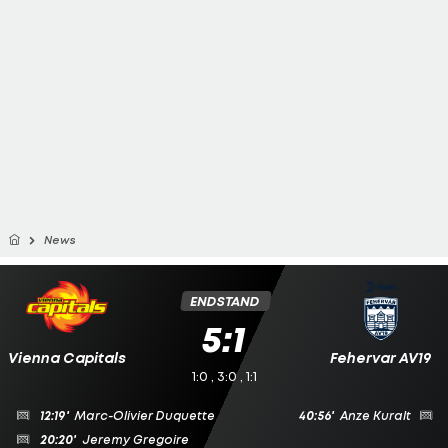
News
ENDSTAND
5:1
Vienna Capitals
Fehervar AV19
1:0 , 3:0 , 1:1
12:19'
Marc-Olivier Duquette
40:56'
Anze Kuralt
20:20'
Jeremy Gregoire