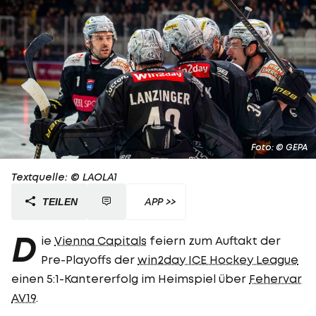
Foto: © GEPA
Textquelle: © LAOLA1
APP >>
TEILEN
D
ie
Vienna Capitals
feiern zum Auftakt der
Pre-Playoffs der
win2day ICE Hockey League
einen 5:1-Kantererfolg im Heimspiel über
Fehervar
AV19
.