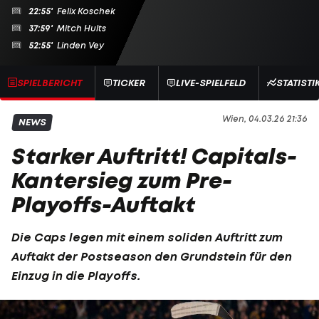
22:55'
Felix Koschek
37:59'
Mitch Hults
52:55'
Linden Vey
SPIELBERICHT
TICKER
LIVE-SPIELFELD
STATISTI
Wien, 04.03.26 21:36
NEWS
Starker Auftritt! Capitals-
Kantersieg zum Pre-
Playoffs-Auftakt
Die Caps legen mit einem soliden Auftritt zum
Auftakt der Postseason den Grundstein für den
Einzug in die Playoffs.