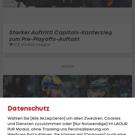
Starker Auftritt! Capitals-Kantersieg
zum Pre-Playoffs-Auftakt
ICE Hockey League
Datenschutz
Wählen Sie [Alle Akzeptieren] um allen Zwecken, Cookies
und Diensten zuzustimmen oder [Nur Notwendige] im LAOLA1
PUR Modus, ohne Tracking uns Peronsalisierung von
Werbung fortzufahren. Sie können mit [Optionen] auch eine