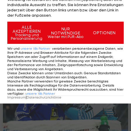
individuelle Auswahl zu treffen. Sie können Ihre Einstellungen
jederzeit über den Button links unten bzw. über den Link in
der Fußzeile anpassen.
ALLE
NUR
AKZEPTIEREN
OPTIONEN
NOTWENDIGE
Tracking und
ICE LIVE: Pre-Playoff-Konferenz mit VSV
Weiter mit PUR-Abo
Personalisierung
- Black Wings
ICE Hockey League
Wir und
unsere
186
Partner
verarbeiten personenbezogene Daten, wie
1
Ihre IP-Adresse und Browser-Attribute für die folgenden Zwecke
:
Speichern von oder Zugriff auf Informationen auf einem Endgerät;
Personalisierte Werbung und Inhalte, Messung von Werbeleistung und
der Performance von Inhalten, Zielgruppenforschung sowie Entwicklung
und Verbesserung von Angeboten
.
Diese Zwecke können unter Umständen auch
:
Genaue Standortdaten
und Identifikation durch Scannen von Endgeräten
.
Manche Partner verwenden für gewisse Zwecke berechtigtes
Interesse als Rechtsgrundlage für die Datenverarbeitung. Details
dazu, sowie die Möglichkeit Ihr Widerspruchsrecht auszuüben, sind hier
verfügbar
:
unsere
186
Partner
Impressum
|
Datenschutzrichtlinie