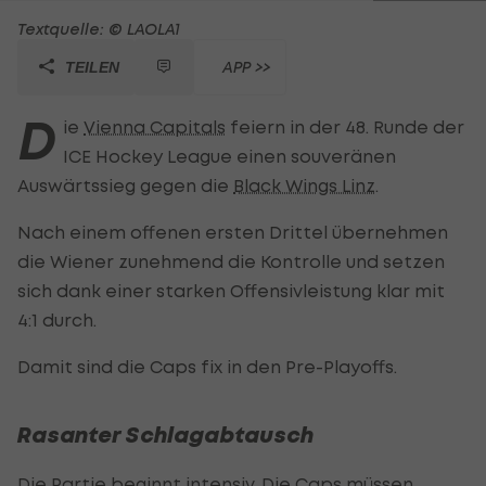
Textquelle: © LAOLA1
APP >>
TEILEN
D
ie
Vienna Capitals
feiern in der 48. Runde der
ICE Hockey League einen souveränen
Auswärtssieg gegen die
Black Wings Linz
.
Nach einem offenen ersten Drittel übernehmen
die Wiener zunehmend die Kontrolle und setzen
sich dank einer starken Offensivleistung klar mit
4:1 durch.
Damit sind die Caps fix in den Pre-Playoffs.
Rasanter Schlagabtausch
Die Partie beginnt intensiv. Die Caps müssen