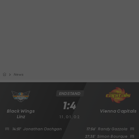
News
ENDSTAND
1:4
Black Wings
Vienna Capitals
Linz
1:1 , 0:1 , 0:2
14:51'
Jonathan Oschgan
17:56'
Randy Gazzola
27:35'
Simon Bourque