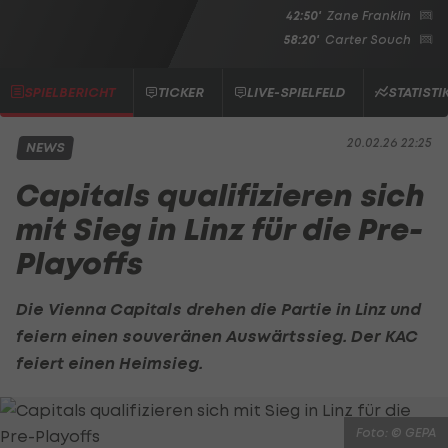
42:50'
Zane Franklin
58:20'
Carter Souch
SPIELBERICHT
TICKER
LIVE-SPIELFELD
STATISTI
20.02.26 22:25
NEWS
Capitals qualifizieren sich
mit Sieg in Linz für die Pre-
Playoffs
Die
Vienna Capitals
drehen die Partie in Linz und
feiern einen souveränen Auswärtssieg. Der
KAC
feiert einen Heimsieg.
Foto: © GEPA