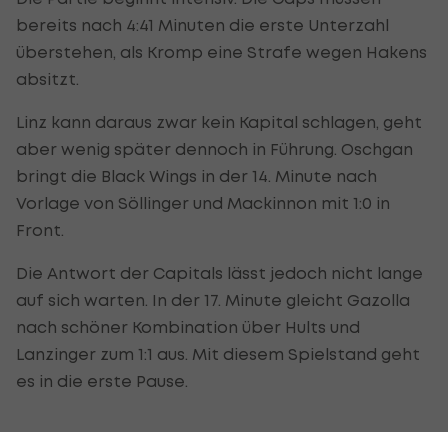
bereits nach 4:41 Minuten die erste Unterzahl
überstehen, als Kromp eine Strafe wegen Hakens
absitzt.
Linz kann daraus zwar kein Kapital schlagen, geht
aber wenig später dennoch in Führung. Oschgan
bringt die Black Wings in der 14. Minute nach
Vorlage von Söllinger und Mackinnon mit 1:0 in
Front.
Die Antwort der Capitals lässt jedoch nicht lange
auf sich warten. In der 17. Minute gleicht Gazolla
nach schöner Kombination über Hults und
Lanzinger zum 1:1 aus. Mit diesem Spielstand geht
es in die erste Pause.
Capitals drehen die Partie