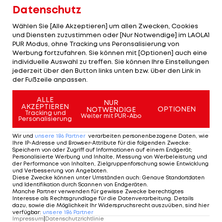
Datenschutz
Im zweiten Abschnitt geraten zunächst die Linzer
Wählen Sie [Alle Akzeptieren] um allen Zwecken, Cookies
nach einem hohen Stock in Unterzahl, doch die
und Diensten zuzustimmen oder [Nur Notwendige] im LAOLA1
PUR Modus, ohne Tracking uns Peronsalisierung von
Wiener lassen die Chance liegen. Besser machen
Werbung fortzufahren. Sie können mit [Optionen] auch eine
sie es knapp fünf Minuten später, als Bourque eine
individuelle Auswahl zu treffen. Sie können Ihre Einstellungen
jederzeit über den Button links unten bzw. über den Link in
Vorlage von Hults und Koschek verwertet und die
der Fußzeile anpassen.
Caps in der 28. Minute erstmals mit 2:1 in Führung
ALLE
bringt.
NUR
AKZEPTIEREN
OPTIONEN
NOTWENDIGE
Tracking und
Weiter mit PUR-Abo
Personalisierung
Das dritte Drittel beginnt mit einem nächsten
Wiener Treffer. In der 43. Minute erhöht Franklin im
Wir und
unsere
186
Partner
verarbeiten personenbezogene Daten, wie
Ihre IP-Adresse und Browser-Attribute für die folgenden Zwecke
:
Zusammenspiel mit Bourque und Souch auf 3:1.
Speichern von oder Zugriff auf Informationen auf einem Endgerät;
Personalisierte Werbung und Inhalte, Messung von Werbeleistung und
der Performance von Inhalten, Zielgruppenforschung sowie Entwicklung
Linz versucht, wieder heranzukommen, bleibt
und Verbesserung von Angeboten
.
Diese Zwecke können unter Umständen auch
:
Genaue Standortdaten
offensiv aber zu harmlos und findet kaum
und Identifikation durch Scannen von Endgeräten
.
Manche Partner verwenden für gewisse Zwecke berechtigtes
Lösungen gegen die kompakte Caps-Defensive.
Interesse als Rechtsgrundlage für die Datenverarbeitung. Details
dazu, sowie die Möglichkeit Ihr Widerspruchsrecht auszuüben, sind hier
verfügbar
:
unsere
186
Partner
Als die Wiener in der 51. Minute eine Strafe wegen
Impressum
|
Datenschutzrichtlinie