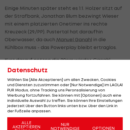
Einige Minuten später steht es 1:1. Holzer sitzt auf
der Strafbank, Jonathan Blum bezwingt Wieser
mit einem platzierten Onetimer ins rechte
Kreuzeck (29./PP). Pustertal hat daraufhin
Oberwasser, da auch
Manuel Ganahl
in die
Kühlbox muss - das Powerplay bleibt ertraglos.
Kurz darauf netzen die 99ers wieder. Ganahl
bedient Nick Swaney, der Eddie Pasquale aus
Datenschutz
kurzer Distanz keine Chance lässt (33.). Einen
Wählen Sie [Alle Akzeptieren] um allen Zwecken, Cookies
Beigeschmack hat das 2:1, in der Entstehung
und Diensten zuzustimmen oder [Nur Notwendige] im LAOLA1
PUR Modus, ohne Tracking uns Peronsalisierung von
begeht Holzer einen klaren Stockschlag, der von
Werbung fortzufahren. Sie können mit [Optionen] auch eine
den Referees nicht geahndet wird.
individuelle Auswahl zu treffen. Sie können Ihre Einstellungen
jederzeit über den Button links unten bzw. über den Link in
Die "Wölfe" überstehen eine kurz darauffolgende
der Fußzeile anpassen.
Unterzahlsituation, nach welcher der von der
ALLE
NUR
Strafbank kommende JC Lipon alleine auf Wieser
AKZEPTIEREN
OPTIONEN
NOTWENDIGE