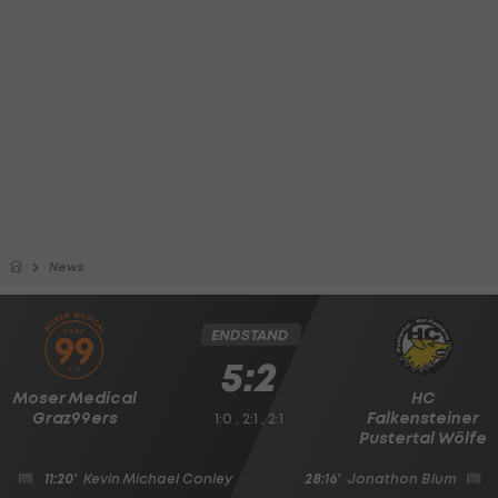
News
ENDSTAND
5:2
Moser Medical
HC
Graz99ers
Falkensteiner
1:0 , 2:1 , 2:1
Pustertal Wölfe
11:20'
Kevin Michael Conley
28:16'
Jonathon Blum