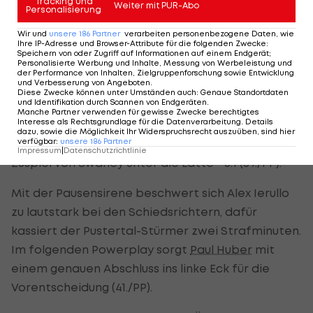
Tracking und
Weiter mit PUR-Abo
Personalisierung
zuläuft. Der 99ers-Tormann behält in diesem Duell
die Oberhand (37.).
Wir und
unsere
186
Partner
verarbeiten personenbezogene Daten, wie
Ihre IP-Adresse und Browser-Attribute für die folgenden Zwecke
:
Speichern von oder Zugriff auf Informationen auf einem Endgerät;
Personalisierte Werbung und Inhalte, Messung von Werbeleistung und
Drei Tore in sechs Minuten
der Performance von Inhalten, Zielgruppenforschung sowie Entwicklung
und Verbesserung von Angeboten
.
Diese Zwecke können unter Umständen auch
:
Genaue Standortdaten
und Identifikation durch Scannen von Endgeräten
.
Kurz vor der Pause baut Graz den Vorsprung auf
Manche Partner verwenden für gewisse Zwecke berechtigtes
Interesse als Rechtsgrundlage für die Datenverarbeitung. Details
zwei Tore aus. Bowlby sitzt wegen Hakens auf der
dazu, sowie die Möglichkeit Ihr Widerspruchsrecht auszuüben, sind hier
verfügbar
:
unsere
186
Partner
Strafbank, Vela knallt den Puck aus dem Slot nach
Impressum
|
Datenschutzrichtlinie
Zuspiel von Swaney unter die Latte - 3:1 (39./PP).
Mit der Pausensirene beschwert sich Alex Ierullo
zu lautstark bei den Schiedsrichtern, dafür
kassiert der Pustertal-Stürmer zwei Strafminuten.
Im folgenden Powerplay sorgt
Paul Huber
mit
einem genauen Abschluss ins linke Eck für die
Vorentscheidung (41./PP).