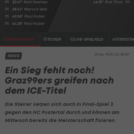
32:47'
Nick Swaney
46:01'
Rok Ticar
38:43'
Marcus Vela
40:50'
Paul Huber
44:28'
Paul Huber
SPIELBERICHT
TICKER
LIVE-SPIELFELD
STATISTI
Graz, 19.04.26 18:59
NEWS
Ein Sieg fehlt noch!
Graz99ers greifen nach
dem ICE-Titel
Die Steirer setzen sich auch in Final-Spiel 3
gegen den
HC Pustertal
durch und können am
Mittwoch bereits die Meisterschaft fixieren.