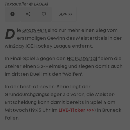
Textquelle: © LAOLA1
APP >>
D
ie
Graz99ers
sind nur mehr einen Sieg vom
erstmaligen Gewinn des Meistertitels in der
win2day ICE Hockey League
entfernt.
In Final-Spiel 3 gegen den
HC Pustertal
feiern die
Steirer einen 5:2-Heimsieg und siegen damit auch
im dritten Duell mit den "Wölfen".
In der best-of-seven-Serie liegt der
Grunddurchgangssieger 3:0 voran, die Meister-
Entscheidung kann damit bereits in Spiel 4 am
Mittwoch (19:45 Uhr im
LIVE-Ticker >>>
) in Bruneck
fallen.