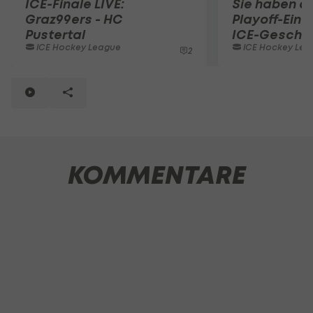
ICE-Finale LIVE:
Sie haben d
Graz99ers - HC
Playoff-Eins
Pustertal
ICE-Geschi
ICE Hockey League
ICE Hockey Lea
2
KOMMENTARE