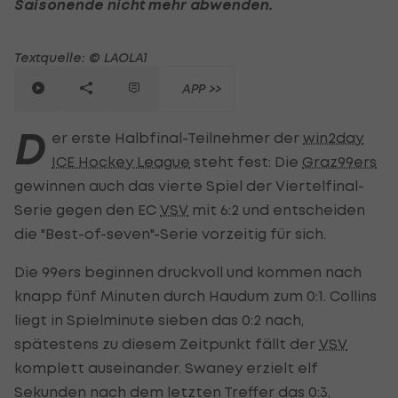
Saisonende nicht mehr abwenden.
Textquelle: © LAOLA1
APP >>
D
er erste Halbfinal-Teilnehmer der
win2day
ICE Hockey League
steht fest: Die
Graz99ers
gewinnen auch das vierte Spiel der Viertelfinal-
Serie gegen den EC
VSV
mit 6:2 und entscheiden
die "Best-of-seven"-Serie vorzeitig für sich.
Die 99ers beginnen druckvoll und kommen nach
knapp fünf Minuten durch Haudum zum 0:1. Collins
liegt in Spielminute sieben das 0:2 nach,
spätestens zu diesem Zeitpunkt fällt der
VSV
komplett auseinander. Swaney erzielt elf
Sekunden nach dem letzten Treffer das 0:3,