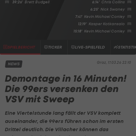
39:26'
Brett Budgell
6:14'
Chris Collins
6:25'
Nick Swaney
7:41'
Kevin Michael Conley
12:19'
Kasper Kotkansalo
15:18'
Kevin Michael Conley
SPIELBERICHT
TICKER
LIVE-SPIELFELD
STATISTI
Graz, 17.03.26 22:10
NEWS
Demontage in 16 Minuten!
Die 99ers versenken den
VSV mit Sweep
Eine Viertelstunde lang fällt der
VSV
komplett
auseinander, die 99ers führen schon im ersten
Drittel deutlich. Die Villacher können das