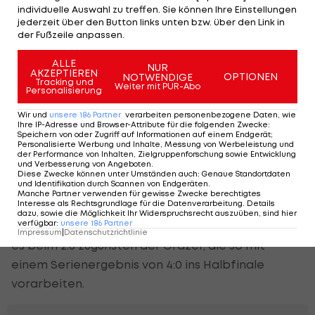
individuelle Auswahl zu treffen. Sie können Ihre Einstellungen
einzustimmen. Der
VSV
kommt zurück ins Spiel und
jederzeit über den Button links unten bzw. über den Link in
trifft durch Helwka in Unterzahl endlich selbst ins
der Fußzeile anpassen.
Tor (29.).
ALLE
NUR
AKZEPTIEREN
OPTIONEN
NOTWENDIGE
Zwei Strafen gegen die 99ers innerhalb von 24
Tracking und
Weiter mit PUR-Abo
Personalisierung
Sekunden verschaffen den Villachern kurz vor der
Wir und
unsere
186
Partner
verarbeiten personenbezogene Daten, wie
zweiten Drittelpause sogar eine Chance in
Ihre IP-Adresse und Browser-Attribute für die folgenden Zwecke
:
Speichern von oder Zugriff auf Informationen auf einem Endgerät;
doppelter Überzahl, Budgell verwertet zum 2:6
Personalisierte Werbung und Inhalte, Messung von Werbeleistung und
der Performance von Inhalten, Zielgruppenforschung sowie Entwicklung
(40.)
und Verbesserung von Angeboten
.
Diese Zwecke können unter Umständen auch
:
Genaue Standortdaten
und Identifikation durch Scannen von Endgeräten
.
Im Schlussdrittel wird auf beiden Seiten noch ein
Manche Partner verwenden für gewisse Zwecke berechtigtes
Interesse als Rechtsgrundlage für die Datenverarbeitung. Details
vermeintlicher Treffer wegen
dazu, sowie die Möglichkeit Ihr Widerspruchsrecht auszuüben, sind hier
verfügbar
:
unsere
186
Partner
Torhüterbehinderung einkassiert. Am Ende bleibt
Impressum
|
Datenschutzrichtlinie
es beim 2:6 zugunsten der Grazer, die so mit
einem Serienergebnis von 4:0 ins Halbfinale
vorarbeiten.