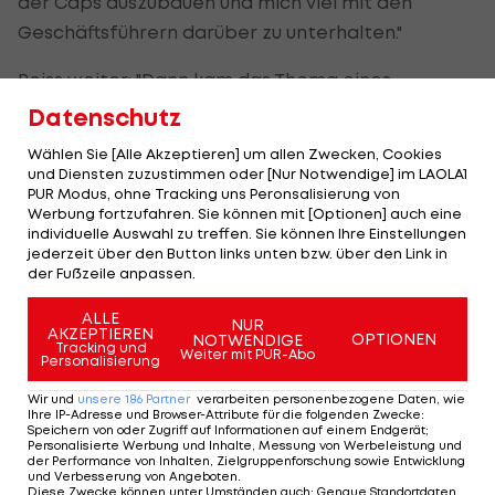
der Caps auszubauen und mich viel mit den
Geschäftsführern darüber zu unterhalten."
Reiss weiter: "Dann kam das Thema eines
Engagements im zukünftigen Vorstand auf und
Datenschutz
nach vielen inspirierenden Gesprächen mit Hans
Wählen Sie [Alle Akzeptieren] um allen Zwecken, Cookies
Schmid und meinen zukünftigen Vorstandskollegen
und Diensten zuzustimmen oder [Nur Notwendige] im LAOLA1
PUR Modus, ohne Tracking uns Peronsalisierung von
gab es für mich im Grunde keine andere
Werbung fortzufahren. Sie können mit [Optionen] auch eine
Möglichkeit mehr, als die Funktion des Präsidenten
individuelle Auswahl zu treffen. Sie können Ihre Einstellungen
jederzeit über den Button links unten bzw. über den Link in
zu übernehmen."
der Fußzeile anpassen.
Reiss meint abschließend: "Ich weiß und mir ist
ALLE
NUR
AKZEPTIEREN
absolut bewusst, in welch große Fußstapfen, die
OPTIONEN
NOTWENDIGE
Tracking und
Weiter mit PUR-Abo
Personalisierung
Hans hinterlässt, wir jetzt treten werden. Es ist mir
eine Ehre mithelfen zu dürfen, das große Werk des
Wir und
unsere
186
Partner
verarbeiten personenbezogene Daten, wie
Ihre IP-Adresse und Browser-Attribute für die folgenden Zwecke
:
Hans Schmid mit dem großartigen Team an
Speichern von oder Zugriff auf Informationen auf einem Endgerät;
Personalisierte Werbung und Inhalte, Messung von Werbeleistung und
Mitarbeitern und dem neuen Vorstand weiter gut
der Performance von Inhalten, Zielgruppenforschung sowie Entwicklung
und Verbesserung von Angeboten
.
zu führen, zu behüten und vielleicht mit neuen
Diese Zwecke können unter Umständen auch
:
Genaue Standortdaten