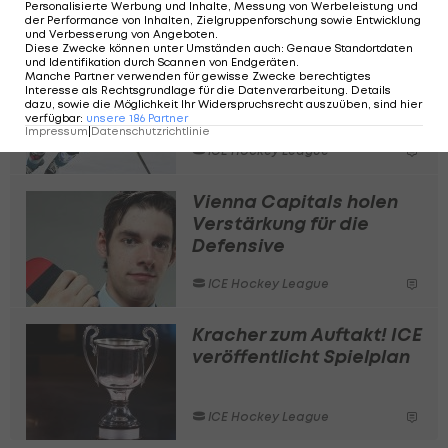
Personalisierte Werbung und Inhalte, Messung von Werbeleistung und
der Performance von Inhalten, Zielgruppenforschung sowie Entwicklung
und Verbesserung von Angeboten
.
Diese Zwecke können unter Umständen auch
:
Genaue Standortdaten
und Identifikation durch Scannen von Endgeräten
.
ICE: Black Wings
Manche Partner verwenden für gewisse Zwecke berechtigtes
verlängern mit
Interesse als Rechtsgrundlage für die Datenverarbeitung. Details
dazu, sowie die Möglichkeit Ihr Widerspruchsrecht auszuüben, sind hier
Youngster-Duo
verfügbar
:
unsere
186
Partner
Impressum
|
Datenschutzrichtlinie
ICE Hockey League
Vienna Capitals holen
Verstärkung für die
Defensive
ICE Hockey League
Kracher zum Auftakt! ICE
veröffentlicht Spielplan
ICE Hockey League