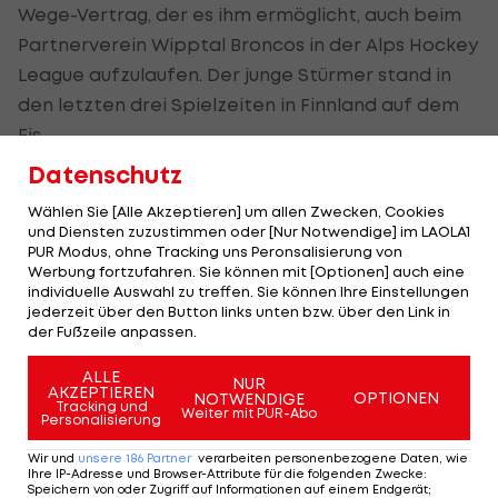
Wege-Vertrag, der es ihm ermöglicht, auch beim
Partnerverein Wipptal Broncos in der Alps Hockey
League aufzulaufen. Der junge Stürmer stand in
den letzten drei Spielzeiten in Finnland auf dem
Eis.
Datenschutz
Wählen Sie [Alle Akzeptieren] um allen Zwecken, Cookies
#Signed
. ✒️ Luca Zanatta and
und Diensten zuzustimmen oder [Nur Notwendige] im LAOLA1
PUR Modus, ohne Tracking uns Peronsalisierung von
Thomas Galimberti are joining
Werbung fortzufahren. Sie können mit [Optionen] auch eine
the Wolves! 🐺
#HCPustertal
|
individuelle Auswahl zu treffen. Sie können Ihre Einstellungen
jederzeit über den Button links unten bzw. über den Link in
More on our website. ➡
der Fußzeile anpassen.
https://t.co/MK19KysV9B
@win2dayICE
ALLE
NUR
AKZEPTIEREN
pic.twitter.com/YCjVdA6e2j
OPTIONEN
NOTWENDIGE
Tracking und
Weiter mit PUR-Abo
Personalisierung
— HC Pustertal Wölfe (@hcpustertal)
July 11, 2024
Wir und
unsere
186
Partner
verarbeiten personenbezogene Daten, wie
Ihre IP-Adresse und Browser-Attribute für die folgenden Zwecke
:
Speichern von oder Zugriff auf Informationen auf einem Endgerät;