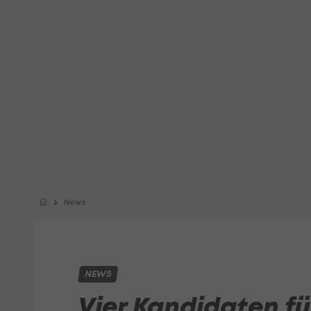
News
NEWS
Vier Kandidaten fü