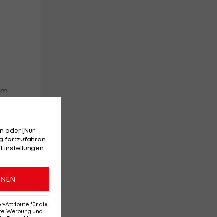
em
ar
n oder [Nur
n
 fortzufahren.
 Einstellungen
ONEN
ie
Attribute für die
erte Werbung und