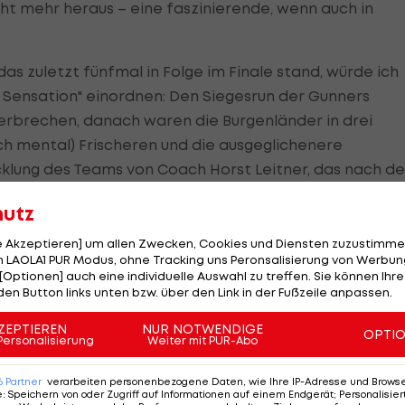
ht mehr heraus – eine faszinierende, wenn auch in
 zuletzt fünfmal in Folge im Finale stand, würde ich
e Sensation" einordnen: Den Siegesrun der Gunners
terbrechen, danach waren die Burgenländer in drei
uch mental) Frischeren und die ausgeglichenere
klung des Teams von Coach Horst Leitner, das nach d
 Schlusslicht Fürstenfeld noch näher dran gewesen w
hutz
le Akzeptieren] um allen Zwecken, Cookies und Diensten zuzustimme
ouveräne Weiterkommen Traiskirchens gegen St. Pölte
 LAOLA1 PUR Modus, ohne Tracking uns Peronsalisierung von Werbung
[Optionen] auch eine individuelle Auswahl zu treffen. Sie können Ihre
liche Art und Weise des 3:1 von Graz gegen Cupsieger
den Button links unten bzw. über den Link in der Fußzeile anpassen.
ZEPTIEREN
NUR NOTWENDIGE
OPTI
Personalisierung
Weiter mit PUR-Abo
chon im
Basketball
Austria Cup unter den besten Vier, d
.
6
Partner
verarbeiten personenbezogene Daten, wie Ihre IP-Adresse und Browser-
e
:
Speichern von oder Zugriff auf Informationen auf einem Endgerät; Personalisi