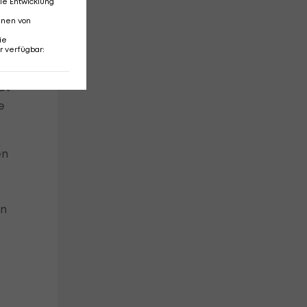
ie Entwicklung
nnen von
ie
r verfügbar
:
ät
e
en
an