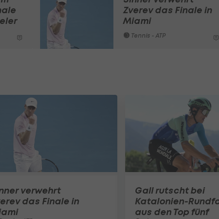
nale
Zverev das Finale in
eler
Miami
Tennis - ATP
nner verwehrt
Gall rutscht bei
erev das Finale in
Katalonien-Rundfa
iami
aus den Top fünf