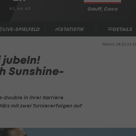
6:2 , 4:6 , 6:3
Gauff, Coco
LIVE-SPIELFELD
STATISTIK
DETAILS
Miami, 28.03.26 2
 jubeln!
ch Sunshine-
e-Double in ihrer Karriere.
ärz mit zwei Turniererfolgen auf