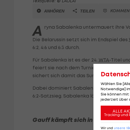
Textquelle: © LAOLA1
KOMMEN
ANHÖREN
TEILEN
A
ryna Sabalenka untermauert ihre V
Die Belarussin setzt sich im Endspiel des
6:2, 4:6 und 6:3 durch.
Für Sabalenka ist es der 24.
WTA
-Titel u
feiert sie nach dem Turniererfolg in Ind
Datensc
sichert sich damit das Sunshine Double.
Wählen Sie [Al
Dabei dominiert Sabalenka den ersten Sa
Notwendige] im
Sie können mit 
6:2-Satzsieg. Sabalenka lässt der US-Am
jederzeit über 
ALLE AK
Tracking und 
Gauff kämpft sich in die Partie 
Wir und
unsere
18