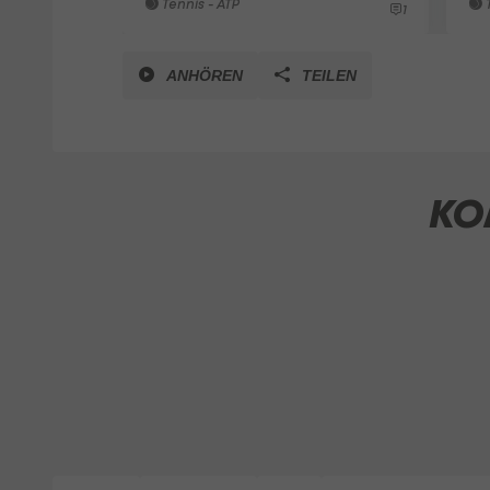
Tennis - ATP
T
1
ANHÖREN
TEILEN
KO