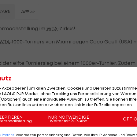
TARE
APP >>
ormachstellung im
WTA
-Zirkus!
WTA
-1000-Turniers von Miami gegen Coco Gauff (USA) m
nd der elfte Turniersieg bei einem 1000er-Turnier. Zudem
ian Wells vor zwei Wochen nun auch jenen in Miami und
hutz
le Akzeptieren] um allen Zwecken, Cookies und Diensten zuzustimme
tz in allen Belangen und holt sich mit zwei Breaks de
 LAOLA1 PUR Modus, ohne Tracking uns Peronsalisierung von Werbung
[Optionen] auch eine individuelle Auswahl zu treffen. Sie können Ihre
erikanerin im ersten Satz keine einzige Breakchance.
den Button links unten bzw. über den Link in der Fußzeile anpassen.
ZEPTIEREN
NUR NOTWENDIGE
OPTI
Personalisierung
Weiter mit PUR-Abo
und holt den Satzausgleich
6
Partner
verarbeiten personenbezogene Daten, wie Ihre IP-Adresse und Browser-