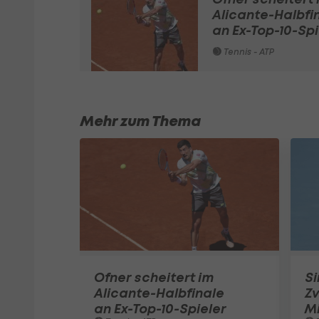
Alicante-Halbfi
an Ex-Top-10-Spi
Tennis - ATP
Mehr zum Thema
Ofner scheitert im
Si
Alicante-Halbfinale
Zv
an Ex-Top-10-Spieler
M