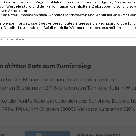
e
:
Speichern von oder Zugriff auf Informationen auf einem Endgerät; Personalisi
hen US-Fans, das Kräftemessen bis zum 4:4-
von Werbeleistung und der Performance von Inhalten, Zielgruppenforschung sow
enau im richtigen Moment nimmt Gauff daraufhin
g von Angeboten
.
nnen unter Umständen auch
:
Genaue Standortdaten und Identifikation durch Sca
 mit 6:4 den Satzausgleich.
erwenden für gewisse Zwecke berechtigtes Interesse als Rechtsgrundlage für d
. Details dazu, sowie die Möglichkeit Ihr Widerspruchsrecht auszuüben, sind hie
ten Antwort. Die vierfache Grand-Slam-Siegerin sorgt
r
chutzrichtlinie
 die 1:0-Führung.
 dritten Satz zum Turniersieg
 starker Manier. Letztlich nutzt sie den ersten
teren Break nach 2:11 Stunden den Turniererfolg in Mia
te die fünfte Spielerin, die sich das Sunshine Double ho
(1994, 1996), Kim Clijsters (2005), Victoria Azarenka (2016
im
Sinner verwehrt