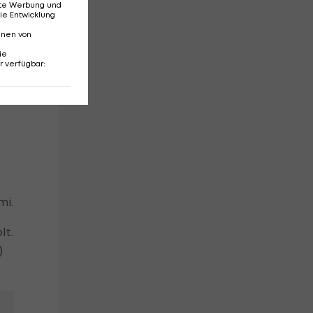
erte Werbung und
ie Entwicklung
nnen von
ie
r verfügbar
:
mi.
lt.
)