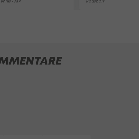
ennis - ATP
Radsport
MMENTARE