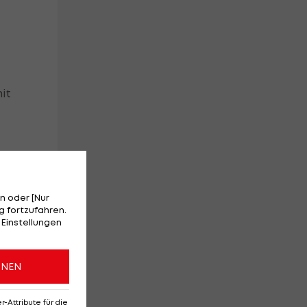
it
n oder [Nur
n
 fortzufahren.
 Einstellungen
ONEN
Attribute für die