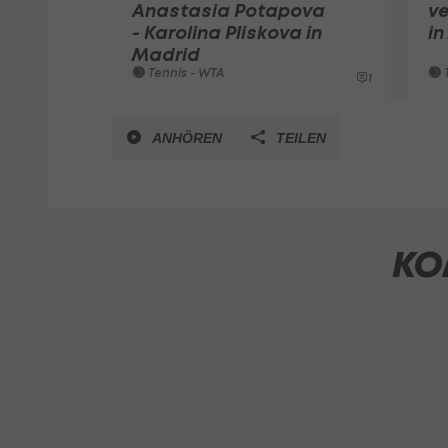
Anastasia Potapova
v
- Karolina Pliskova in
in
Madrid
Tennis - WTA
T
1
ANHÖREN
TEILEN
KO