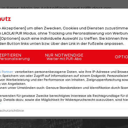
r in Saint-Malo im Achtelfinale und trifft dort am
dine Monnot (um 11:00 Uhr im
LIVE-Ticker >>>
).
hutz
chs gesetzte Österreicherin die Lokalmatadorin
le Akzeptieren] um allen Zwecken, Cookies und Diensten zuzustimme
 LAOLA1 PUR Modus, ohne Tracking uns Peronsalisierung von Werbung
r mit 6:0, 6:4.
[Optionen] auch eine individuelle Auswahl zu treffen. Sie können Ihre
den Button links unten bzw. über den Link in der Fußzeile anpassen.
 in der ersten Runde gegen Alina Korneeva 6:2, 6:3 dur
ZEPTIEREN
NUR NOTWENDIGE
 Französin an Position 325.
OPTI
Personalisierung
Weiter mit PUR-Abo
Career-High in der Weltrangliste, könnte im Live-Ranki
6
Partner
verarbeiten personenbezogene Daten, wie Ihre IP-Adresse und Browser-
e
:
Speichern von oder Zugriff auf Informationen auf einem Endgerät; Personalisi
von Werbeleistung und der Performance von Inhalten, Zielgruppenforschung sow
g von Angeboten
.
:
nnen unter Umständen auch
:
Genaue Standortdaten und Identifikation durch Sca
erwenden für gewisse Zwecke berechtigtes Interesse als Rechtsgrundlage für d
. Details dazu, sowie die Möglichkeit Ihr Widerspruchsrecht auszuüben, sind hie
r
ezeichen Österreichs
chutzrichtlinie