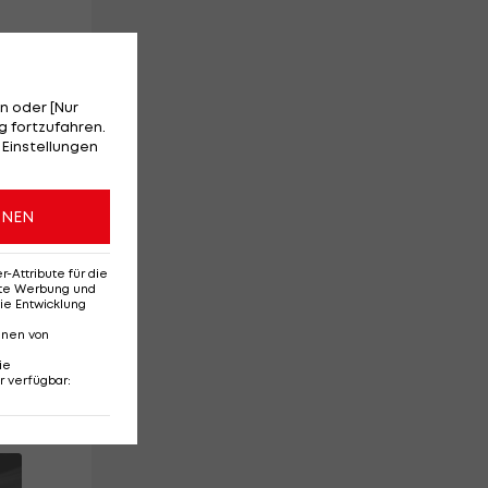
n oder [Nur
 fortzufahren.
 Einstellungen
ch.
ONEN
ng
Attribute für die
erte Werbung und
ie Entwicklung
nnen von
ie
r verfügbar
: