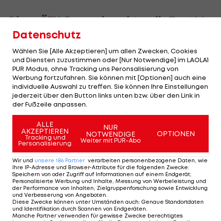
Diese ÖTV-Frauen knackten die Top 100
des WTA-Rankings
Datenschutz
Wählen Sie [Alle Akzeptieren] um allen Zwecken, Cookies
und Diensten zuzustimmen oder [Nur Notwendige] im LAOLA1
PUR Modus, ohne Tracking uns Peronsalisierung von
SLIDESHOW
Werbung fortzufahren. Sie können mit [Optionen] auch eine
STARTEN
individuelle Auswahl zu treffen. Sie können Ihre Einstellungen
jederzeit über den Button links unten bzw. über den Link in
der Fußzeile anpassen.
ALLE
NUR
AKZEPTIEREN
OPTIONEN
NOTWENDIGE
Tracking und
Weiter mit PUR-Abo
Personalisierung
Mehr zum Thema
Wir und
unsere
186
Partner
verarbeiten personenbezogene Daten, wie
Ihre IP-Adresse und Browser-Attribute für die folgenden Zwecke
:
Speichern von oder Zugriff auf Informationen auf einem Endgerät;
Personalisierte Werbung und Inhalte, Messung von Werbeleistung und
der Performance von Inhalten, Zielgruppenforschung sowie Entwicklung
und Verbesserung von Angeboten
.
Diese Zwecke können unter Umständen auch
:
Genaue Standortdaten
und Identifikation durch Scannen von Endgeräten
.
Manche Partner verwenden für gewisse Zwecke berechtigtes