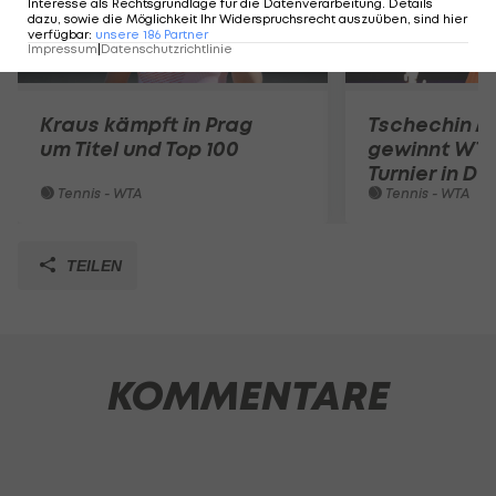
Interesse als Rechtsgrundlage für die Datenverarbeitung. Details
dazu, sowie die Möglichkeit Ihr Widerspruchsrecht auszuüben, sind hier
verfügbar
:
unsere
186
Partner
Impressum
|
Datenschutzrichtlinie
Kraus kämpft in Prag
Tschechin 
um Titel und Top 100
gewinnt WTA
Turnier in D
Tennis - WTA
Tennis - WTA
TEILEN
KOMMENTARE