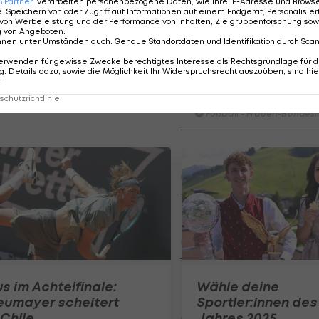
6
Partner
verarbeiten personenbezogene Daten, wie Ihre IP-Adresse und Browser-
rangliste, in Australien feierte sie 2018 ihren bisher
e
:
Speichern von oder Zugriff auf Informationen auf einem Endgerät; Personalisi
von Werbeleistung und der Performance von Inhalten, Zielgruppenforschung sow
g von Angeboten
.
nnen unter Umständen auch
:
Genaue Standortdaten und Identifikation durch Sca
erwenden für gewisse Zwecke berechtigtes Interesse als Rechtsgrundlage für d
. Details dazu, sowie die Möglichkeit Ihr Widerspruchsrecht auszuüben, sind hie
HIGHLIGHTS: LASK - SK St
r
Graz
chutzrichtlinie
Fußball - Frauen-Bundesl
FC Blau-Weiß Linz - FC Wack
Innsbruck
Fußball - ADMIRAL 2. Liga
Highlights: Blau-Weiß schen
Wacker drei Tore ein
Fußball - ADMIRAL 2. Liga
Highlights: Jerabek bereitet
s im Achtelfinale:
Wähle deine
dem SKN einen endgültigen
eumayer scheitert
Sportler:innen des
Fehlstart
 Chile
Jahres 2025