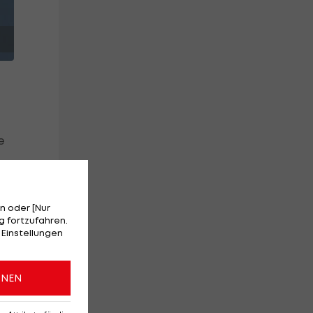
e
en
n oder [Nur
 fortzufahren.
 Einstellungen
-
ONEN