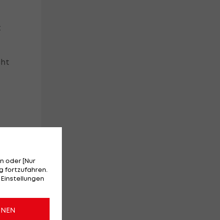
t
cht
auf
n oder [Nur
 fortzufahren.
 Einstellungen
ONEN