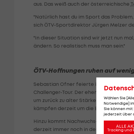
aus. Das weiß auch der österreichische
T
"Natürlich hast du im Sport das Problem, 
sich ÖTV-Sportdirektor Jürgen Melzer d
"In dieser Situation sind wir jetzt nun m
ändern. So realistisch muss man sein."
ÖTV-Hoffnungen ruhen auf wenig
Sebastian Ofner feierte in dieser Woch
Datensc
Challenger-Tour. Der ehemalige Weltrangl
Wählen Sie [Al
um zurück zu alter Stärke finden zu kön
Notwendige] im
kämpfen derzeit um die Etablierung in d
Sie können mit 
jederzeit über 
Hinzu kommt Nachwuchs-Hoffnung Joel Sc
ALLE AK
derzeit immer noch in der schwierigen 
Tracking und 