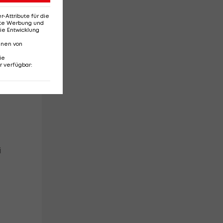
Attribute für die
erte Werbung und
ie Entwicklung
ch
nnen von
ie
r verfügbar
:
."
i