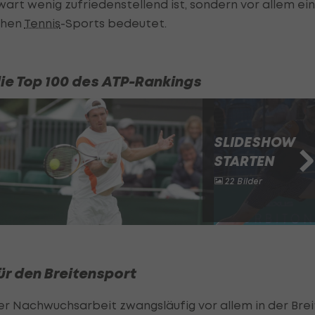
wart wenig zufriedenstellend ist, sondern vor allem ei
chen
Tennis
-Sports bedeutet.
die Top 100 des ATP-Rankings
SLIDESHOW
STARTEN
22 Bilder
ür den Breitensport
der Nachwuchsarbeit zwangsläufig vor allem in der Bre