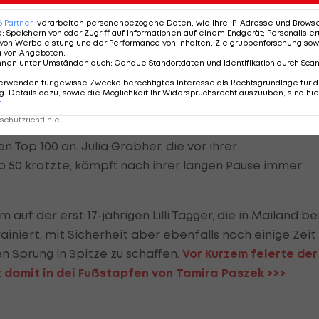
6
Partner
verarbeiten personenbezogene Daten, wie Ihre IP-Adresse und Browser-
e
:
Speichern von oder Zugriff auf Informationen auf einem Endgerät; Personalisi
n", zeigt Melzer, der bis vergangenen Herbst Trainer
von Werbeleistung und der Performance von Inhalten, Zielgruppenforschung sow
g von Angeboten
.
noch fehlende Konstanz. "Er ist noch nicht da, wo es si
nnen unter Umständen auch
:
Genaue Standortdaten und Identifikation durch Sca
r auch, dass die Dichte im
Tennis
groß ist. Wenn du da
erwenden für gewisse Zwecke berechtigtes Interesse als Rechtsgrundlage für d
. Details dazu, sowie die Möglichkeit Ihr Widerspruchsrecht auszuüben, sind hie
90 Prozent kommst, dann gewinnst du das einfach nicht
r
chutzrichtlinie
auf. Die 22-jährige Wienerin ist aktuell die Nummer 163
n Top 100 an. Julia Grabher, die vor ihrer
 50 kratzte, kämpft nach ihrer langen Pause immer
auf der erst 17-jährigen Lilli Tagger, die in Mailand be
ainiert, mit Sicherheit aber ebenfalls noch einige Zeit
n Sprung in Spitze zu schaffen.
Vor Kurzem feierte der
t damit in dei Fußstapfen von Tamira Paszek >>>