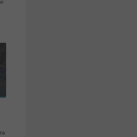
ne
ite