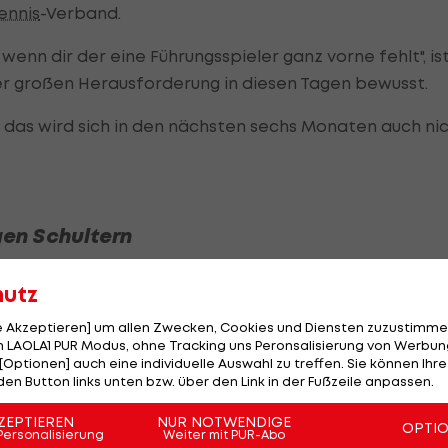
ennis
-Verband.
wenn dir der eine Führungsspieler ganz vorne fehlt", is
er großen Herausforderung in diesen Tagen bewusst.
al, das wird sich in den nächsten sechs Monaten auch ni
en Schultern
e nach halbjähriger Verletzungspause sein Comeback 
hutz
isten-37. wird aber sicher noch einige Zeit benötigen,
le Akzeptieren] um allen Zwecken, Cookies und Diensten zuzustimme
nen. Lukas Neumayer,
Jurij Rodionov
und
Filip Misolic
 LAOLA1 PUR Modus, ohne Tracking uns Peronsalisierung von Werbung
en Top 200.
[Optionen] auch eine individuelle Auswahl zu treffen. Sie können Ihre
den Button links unten bzw. über den Link in der Fußzeile anpassen.
hwärzler. Der 19-jährige Vorarlberger befindet sich
ZEPTIEREN
NUR NOTWENDIGE
OPTI
Umstellung vom Weltklasse-Junioren-
Tennis
auf die
Personalisierung
Weiter mit PUR-Abo