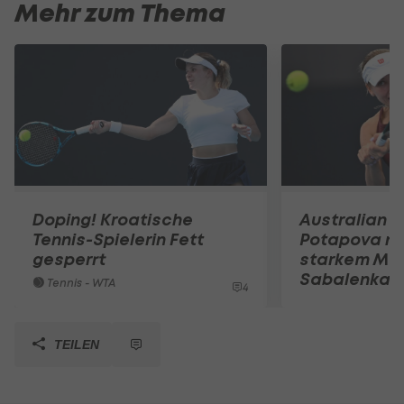
Mehr zum Thema
Doping! Kroatische
Australian 
Tennis-Spielerin Fett
Potapova n
gesperrt
starkem Ma
Sabalenka o
Tennis - WTA
4
TEILEN