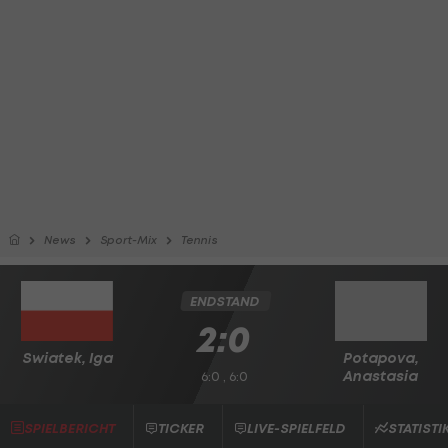
News
Sport-Mix
Tennis
ENDSTAND
2:0
Swiatek, Iga
Potapova,
Anastasia
6:0 , 6:0
SPIELBERICHT
TICKER
LIVE-SPIELFELD
STATISTI