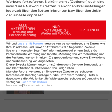
Werbung fortzufahren. Sie können mit [Optionen] auch eine
gewann Potapova beim Mädchen-Wettbewerb
individuelle Auswahl zu treffen. Sie können Ihre Einstellungen
von Roland Garros im Viertelfinale.
jederzeit über den Button links unten bzw. über den Link in
der Fußzeile anpassen.
ALLE
NUR
AKZEPTIEREN
OPTIONEN
NOTWENDIGE
Tracking und
Weiter mit PUR-Abo
Matchball um 3:06 Uhr!
Personalisierung
Djokovic übersteht
Wir und
unsere
186
Partner
verarbeiten personenbezogene Daten, wie
Paris-Nachtschicht
Ihre IP-Adresse und Browser-Attribute für die folgenden Zwecke
:
Speichern von oder Zugriff auf Informationen auf einem Endgerät;
Personalisierte Werbung und Inhalte, Messung von Werbeleistung und
Tennis
der Performance von Inhalten, Zielgruppenforschung sowie Entwicklung
und Verbesserung von Angeboten
.
Diese Zwecke können unter Umständen auch
:
Genaue Standortdaten
Joel Schwärzler
und Identifikation durch Scannen von Endgeräten
.
Manche Partner verwenden für gewisse Zwecke berechtigtes
verrät: "Das war ein
Interesse als Rechtsgrundlage für die Datenverarbeitung. Details
Gamechanger!"
dazu, sowie die Möglichkeit Ihr Widerspruchsrecht auszuüben, sind hier
verfügbar
:
unsere
186
Partner
Impressum
|
Datenschutzrichtlinie
Tennis