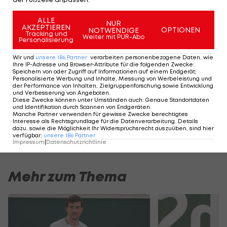
Mit seinem dritten
ALLE
ATP-Tour
-Titel stößt
NUR
AKZEPTIEREN
OPTIONEN
NOTWENDIGE
Khachanov erstmals in seiner Karriere in die Top-
Tracking und
Weiter mit PUR-Abo
Personalisierung
20 vor, er wird am Montag Weltranglisten-19. sein.
Wir und
unsere
186
Partner
verarbeiten personenbezogene Daten, wie
Ihre IP-Adresse und Browser-Attribute für die folgenden Zwecke
:
Speichern von oder Zugriff auf Informationen auf einem Endgerät;
Thiem
Personalisierte Werbung und Inhalte, Messung von Werbeleistung und
der Performance von Inhalten, Zielgruppenforschung sowie Entwicklung
kennt
und Verbesserung von Angeboten
.
neuen
Diese Zwecke können unter Umständen auch
:
Genaue Standortdaten
und Identifikation durch Scannen von Endgeräten
.
Wien-
Manche Partner verwenden für gewisse Zwecke berechtigtes
Gegner
Interesse als Rechtsgrundlage für die Datenverarbeitung. Details
dazu, sowie die Möglichkeit Ihr Widerspruchsrecht auszuüben, sind hier
Tennis
verfügbar
:
unsere
186
Partner
Impressum
|
Datenschutzrichtlinie
Mehr zum Thema