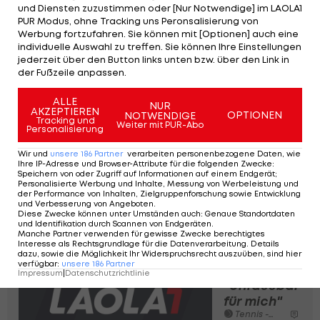
und Diensten zuzustimmen oder [Nur Notwendige] im LAOLA1
Thiem freut sich auf Duell mit Zverev
PUR Modus, ohne Tracking uns Peronsalisierung von
Werbung fortzufahren. Sie können mit [Optionen] auch eine
"Wir haben fünfmal gegeneinander gespielt. Das
individuelle Auswahl zu treffen. Sie können Ihre Einstellungen
jederzeit über den Button links unten bzw. über den Link in
letzte Mal ist schon über ein Jahr her. Wir kennen
der Fußzeile anpassen.
uns in- und auswendig", erklärte Thiem.
ALLE
NUR
AKZEPTIEREN
OPTIONEN
NOTWENDIGE
"Allerdings ist er seit wir das letzte Mal
Tracking und
Weiter mit PUR-Abo
Personalisierung
gegeneinander gespielt haben zu einem
absoluten Topstar, Topspieler gereift. Er ist bei
Wir und
unsere
186
Partner
verarbeiten personenbezogene Daten, wie
Ihre IP-Adresse und Browser-Attribute für die folgenden Zwecke
:
jedem Turnier einer der Top-Favoriten. Es freut
Speichern von oder Zugriff auf Informationen auf einem Endgerät;
Personalisierte Werbung und Inhalte, Messung von Werbeleistung und
mich natürlich, dass es wieder mal gegen ihn geht.
der Performance von Inhalten, Zielgruppenforschung sowie Entwicklung
und Verbesserung von Angeboten
.
Es ist eine schöne Rivalität mit ihm."
Diese Zwecke können unter Umständen auch
:
Genaue Standortdaten
und Identifikation durch Scannen von Endgeräten
.
Manche Partner verwenden für gewisse Zwecke berechtigtes
Interesse als Rechtsgrundlage für die Datenverarbeitung. Details
Thiem über
dazu, sowie die Möglichkeit Ihr Widerspruchsrecht auszuüben, sind hier
verfügbar
:
unsere
186
Partner
Finaleinzug:
Impressum
|
Datenschutzrichtlinie
"Unfassbar
für mich"
Tennis - ATP