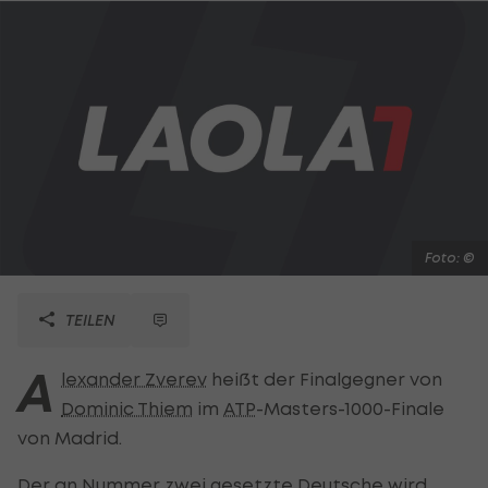
Foto: ©
TEILEN
A
lexander Zverev
heißt der Finalgegner von
Dominic Thiem
im
ATP
-Masters-1000-Finale
von Madrid.
Der an Nummer zwei gesetzte Deutsche wird