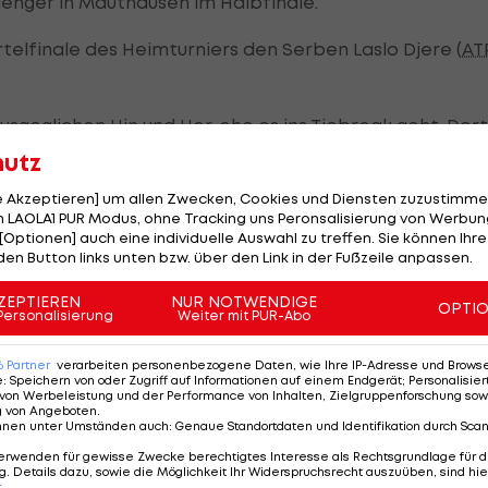
lenger in Mauthausen im Halbfinale.
rtelfinale des Heimturniers den Serben Laslo Djere (
AT
sgeglichen Hin und Her, ehe es ins Tiebreak geht. Dort
ch. Diese Nervenschlacht gibt dem ÖTV-Star scheinbar
hutz
le Akzeptieren] um allen Zwecken, Cookies und Diensten zuzustimme
 LAOLA1 PUR Modus, ohne Tracking uns Peronsalisierung von Werbung
[Optionen] auch eine individuelle Auswahl zu treffen. Sie können Ihre
den Button links unten bzw. über den Link in der Fußzeile anpassen.
en Satz
ZEPTIEREN
NUR NOTWENDIGE
OPTI
Personalisierung
Weiter mit PUR-Abo
m Break in den zweiten Satz. Doch dem ehemaligen Top
uf das Re-Break.
6
Partner
verarbeiten personenbezogene Daten, wie Ihre IP-Adresse und Browser-
e
:
Speichern von oder Zugriff auf Informationen auf einem Endgerät; Personalisi
von Werbeleistung und der Performance von Inhalten, Zielgruppenforschung sow
k. Beim Stand von 3:3 nimmt der ÖTV-Spieler dem Serb
g von Angeboten
.
nnen unter Umständen auch
:
Genaue Standortdaten und Identifikation durch Sca
rkt daraufhin gebrochen und so holt sich Neumayer au
 Match.
erwenden für gewisse Zwecke berechtigtes Interesse als Rechtsgrundlage für d
. Details dazu, sowie die Möglichkeit Ihr Widerspruchsrecht auszuüben, sind hie
r