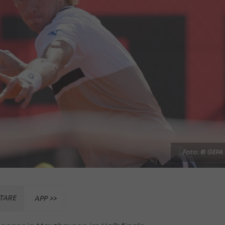
Foto: © GEPA
TARE
APP >>