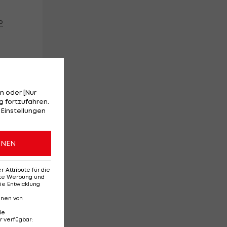
P
n oder [Nur
 fortzufahren.
 Einstellungen
ONEN
-
Attribute für die
erte Werbung und
ie Entwicklung
en
nnen von
ch
ie
r verfügbar
: