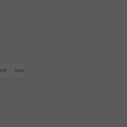
YER
MAUTHAUSEN
LASLO DJERE
ÖTV-HERREN
ÖTV