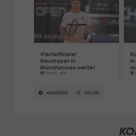
Viertelfinale!
Ko
Neumayer in
i
Mauthausen weiter
a
Tennis - ATP
T
ANHÖREN
TEILEN
KO