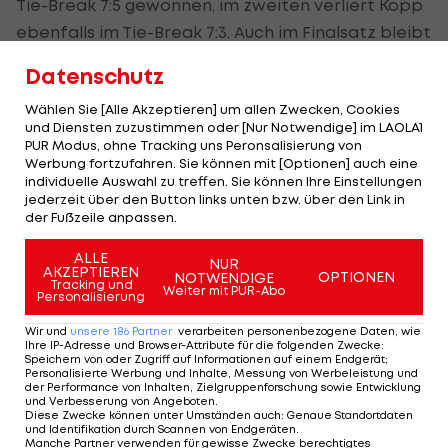
Tie-Break 7:5 gewonnen, im zweiten verliert Kopp
ebenfalls im Tie-Break 7:3. Auch im Finalsatz bleibt
das Duell vorerst ausgeglichen, ehe Fomin 6:4
Datenschutz
gewinnt.
Wählen Sie [Alle Akzeptieren] um allen Zwecken, Cookies
Im Viertelfinale trifft Kopps Gegner auf den
und Diensten zuzustimmen oder [Nur Notwendige] im LAOLA1
PUR Modus, ohne Tracking uns Peronsalisierung von
Deutschen Max Wiskandt.
Werbung fortzufahren. Sie können mit [Optionen] auch eine
individuelle Auswahl zu treffen. Sie können Ihre Einstellungen
jederzeit über den Button links unten bzw. über den Link in
Sieg im ÖTV-Duell! Sinja
der Fußzeile anpassen.
Kraus steht im Madrid-
Hauptbewerb
ALLE
NUR
AKZEPTIEREN
OPTIONEN
NOTWENDIGE
Tracking und
Weiter mit PUR-Abo
Tennis - WTA
Personalisierung
Wir und
unsere
186
Partner
verarbeiten personenbezogene Daten, wie
Julia Grabher zieht in die
Ihre IP-Adresse und Browser-Attribute für die folgenden Zwecke
:
Speichern von oder Zugriff auf Informationen auf einem Endgerät;
zweite Runde von
Personalisierte Werbung und Inhalte, Messung von Werbeleistung und
Madrid ein!
der Performance von Inhalten, Zielgruppenforschung sowie Entwicklung
und Verbesserung von Angeboten
.
Diese Zwecke können unter Umständen auch
:
Genaue Standortdaten
Tennis - WTA
und Identifikation durch Scannen von Endgeräten
.
Manche Partner verwenden für gewisse Zwecke berechtigtes