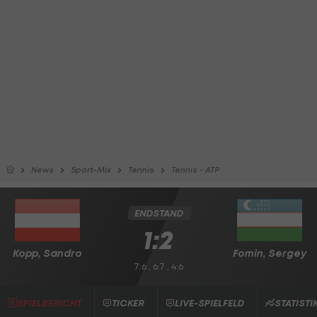
News
Sport-Mix
Tennis
Tennis - ATP
ENDSTAND
1:2
Kopp, Sandro
Fomin, Sergey
7:6 , 6:7 , 4:6
SPIELBERICHT
TICKER
LIVE-SPIELFELD
STATISTI