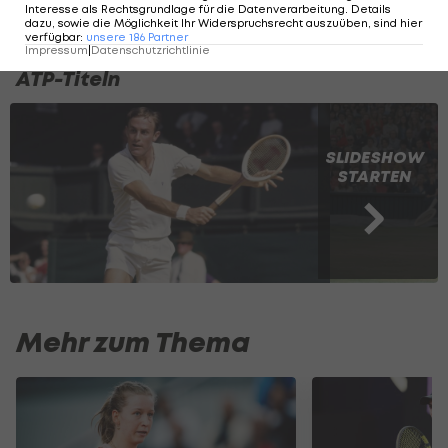
Interesse als Rechtsgrundlage für die Datenverarbeitung. Details
dazu, sowie die Möglichkeit Ihr Widerspruchsrecht auszuüben, sind hier
verfügbar
:
unsere
186
Partner
Die 20 Tennis-Spieler mit den meisten
Impressum
|
Datenschutzrichtlinie
ATP-Titeln
SLIDESHOW
STARTEN
Mehr zum Thema