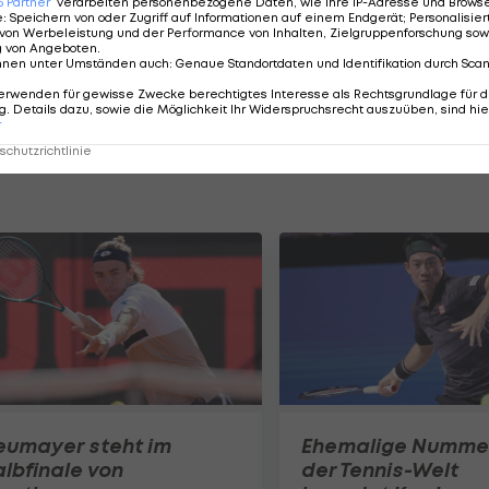
6
Partner
verarbeiten personenbezogene Daten, wie Ihre IP-Adresse und Browser-
ner
e
:
Speichern von oder Zugriff auf Informationen auf einem Endgerät; Personalisi
von Werbeleistung und der Performance von Inhalten, Zielgruppenforschung sow
o
g von Angeboten
.
nnen unter Umständen auch
:
Genaue Standortdaten und Identifikation durch Sca
erwenden für gewisse Zwecke berechtigtes Interesse als Rechtsgrundlage für d
. Details dazu, sowie die Möglichkeit Ihr Widerspruchsrecht auszuüben, sind hie
r
chutzrichtlinie
eumayer steht im
Ehemalige Nummer
lbfinale von
der Tennis-Welt