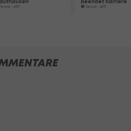
authausen
beendet Karriere
ennis - ATP
Tennis - ATP
MMENTARE