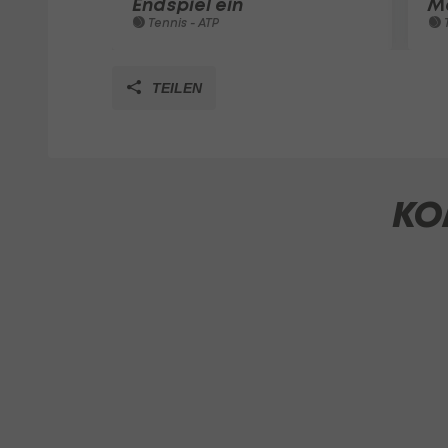
Endspiel ein
M
Tennis - ATP
T
TEILEN
KO