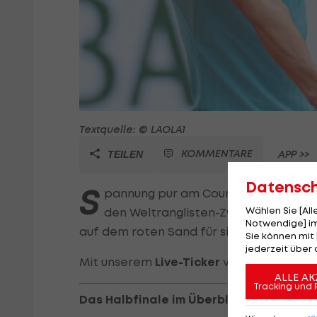
Textquelle: © LAOLA1
KOMMENTARE
APP >>
TEILEN
Datensc
S
pannung pur am Court Rainier III!
Al
Wählen Sie [Al
den Weltranglisten-Zweiten
Jannik 
Notwendige] im
auf dem roten Sand für sich und löst das
Sie können mit 
jederzeit über 
Mit unserem
Live-Ticker
verpasst du kei
ALLE AK
Tracking und 
Das Halbfinale im Überblick: