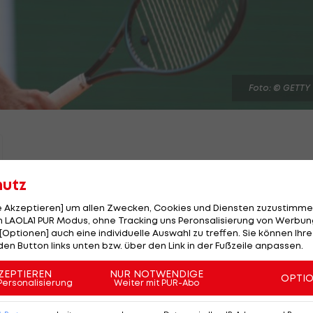
Foto: © GETTY
hutz
exander Zverev
fordert im Halbfinale von Monte Carlo
le Akzeptieren] um allen Zwecken, Cookies und Diensten zuzustimme
Sinner
heraus. Wer entscheidet das Duell der Giganten
 LAOLA1 PUR Modus, ohne Tracking uns Peronsalisierung von Werbung
 Finalticket?
[Optionen] auch eine individuelle Auswahl zu treffen. Sie können Ihre
den Button links unten bzw. über den Link in der Fußzeile anpassen.
nen Ballwechsel beim Sandplatz-Highlight im Fürstent
ZEPTIEREN
NUR NOTWENDIGE
OPTI
Personalisierung
Weiter mit PUR-Abo