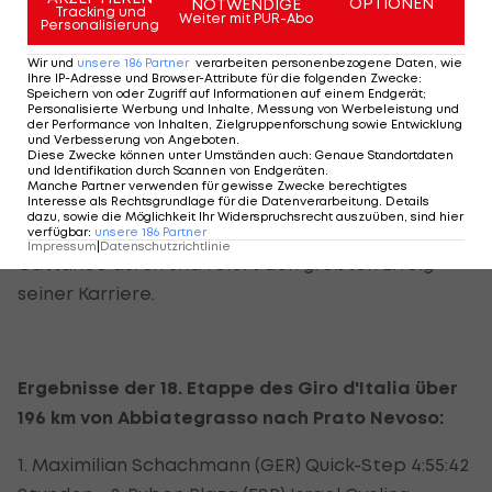
OPTIONEN
NOTWENDIGE
Mit dem Etappensieg haben die besten Fahrer
Tracking und
Weiter mit PUR-Abo
Personalisierung
des Gesamtklassements nichts zu tun. Dieser geht
Wir und
unsere
186
Partner
verarbeiten personenbezogene Daten, wie
mit Schachmann an ein Mitglied einer ursprünglich
Ihre IP-Adresse und Browser-Attribute für die folgenden Zwecke
:
Speichern von oder Zugriff auf Informationen auf einem Endgerät;
12-köpfigen Spitzengruppe, die einen
Personalisierte Werbung und Inhalte, Messung von Werbeleistung und
Maximalvorsprung von 16 Minuten auf das Feld
der Performance von Inhalten, Zielgruppenforschung sowie Entwicklung
und Verbesserung von Angeboten
.
herausfährt.
Diese Zwecke können unter Umständen auch
:
Genaue Standortdaten
und Identifikation durch Scannen von Endgeräten
.
Manche Partner verwenden für gewisse Zwecke berechtigtes
Der 24-Jährige setzt sich zehn Sekunden vor dem
Interesse als Rechtsgrundlage für die Datenverarbeitung. Details
dazu, sowie die Möglichkeit Ihr Widerspruchsrecht auszuüben, sind hier
Spanier Plaza und 16 Sekunden vor dem Italiener
verfügbar
:
unsere
186
Partner
Impressum
|
Datenschutzrichtlinie
Cattaneo durch und feiert den größten Erfolg
seiner Karriere.
Ergebnisse der 18. Etappe des Giro d'Italia über
196 km von Abbiategrasso nach Prato Nevoso:
1. Maximilian Schachmann (GER) Quick-Step 4:55:42