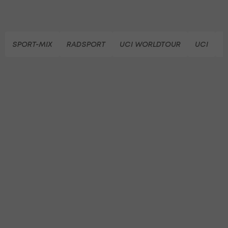
SPORT-MIX
RADSPORT
UCI WORLDTOUR
UCI
G