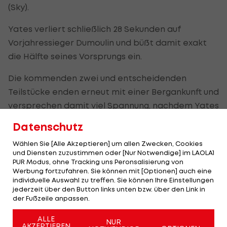
(Sky).
Yates verliert schließlich 28 Sekunden auf
Vorjahressieger Dumoulin und büßt damit exakt
die Hälfte seines Vorsprungs ein.
Die kommenden zwei und entscheidenden
Teilstücke enden erneut mit einer Bergankunft und
versprechen damit viel Spannung, nachdem Yates
erstmals in diesem Giro Schwächen zeigt.
Datenschutz
Er hat den Kontakt zu seinen direkten
Wählen Sie [Alle Akzeptieren] um allen Zwecken, Cookies
und Diensten zuzustimmen oder [Nur Notwendige] im LAOLA1
Konkurrenten nach einer Attacke seines
PUR Modus, ohne Tracking uns Peronsalisierung von
Landsmanns Chris Froome verloren, der als
Werbung fortzufahren. Sie können mit [Optionen] auch eine
individuelle Auswahl zu treffen. Sie können Ihre Einstellungen
Gesamtvierter nur noch 3:22 Minuten hinter Yates
jederzeit über den Button links unten bzw. über den Link in
klassiert ist. Der Dritte Pozzovivo liegt 2:43
der Fußzeile anpassen.
Minuten zurück.
ALLE
NUR
AKZEPTIEREN