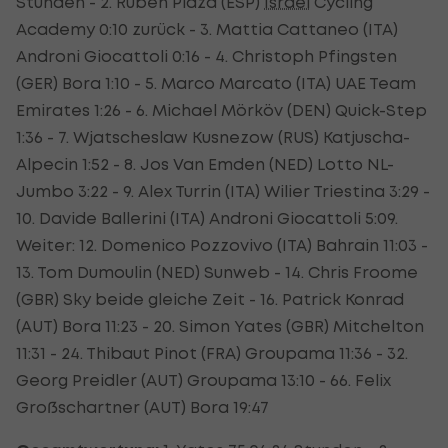
Stunden - 2. Ruben Plaza (ESP)
Israel
Cycling
Academy 0:10 zurück - 3. Mattia Cattaneo (ITA)
Androni Giocattoli 0:16 - 4. Christoph Pfingsten
(GER) Bora 1:10 - 5. Marco Marcato (ITA) UAE Team
Emirates 1:26 - 6. Michael Mörköv (DEN) Quick-Step
1:36 - 7. Wjatscheslaw Kusnezow (RUS) Katjuscha-
Alpecin 1:52 - 8. Jos Van Emden (NED) Lotto NL-
Jumbo 3:22 - 9. Alex Turrin (ITA) Wilier Triestina 3:29 -
10. Davide Ballerini (ITA) Androni Giocattoli 5:09.
Weiter: 12. Domenico Pozzovivo (ITA) Bahrain 11:03 -
13. Tom Dumoulin (NED) Sunweb - 14. Chris Froome
(GBR) Sky beide gleiche Zeit - 16. Patrick Konrad
(AUT) Bora 11:23 - 20. Simon Yates (GBR) Mitchelton
11:31 - 24. Thibaut Pinot (FRA) Groupama 11:36 - 32.
Georg Preidler (AUT) Groupama 13:10 - 66. Felix
Großschartner (AUT) Bora 19:47