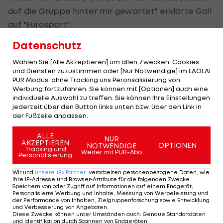
auf die Gruppe hinter mir gewartet", erklärte Gall
auf "Eurosport".
Datenschutz
"Das war wieder eine Machtdemonstration (von
Vingegaard, Anm.)."
Wählen Sie [Alle Akzeptieren] um allen Zwecken, Cookies
und Diensten zuzustimmen oder [Nur Notwendige] im LAOLA1
Er habe es sich dann an den Hinterrädern der
PUR Modus, ohne Tracking uns Peronsalisierung von
Werbung fortzufahren. Sie können mit [Optionen] auch eine
anderen gut einteilen können. "Ich habe versucht,
individuelle Auswahl zu treffen. Sie können Ihre Einstellungen
noch ein paar Sekunden rauszuholen."
jederzeit über den Button links unten bzw. über den Link in
der Fußzeile anpassen.
ALLE
Arensmann gesamt 24 Sekunden hinter
NUR
AKZEPTIEREN
OPTIONEN
NOTWENDIGE
Tracking und
Gall Dritter
Weiter mit PUR-Abo
Personalisierung
Wir und
unsere
186
Partner
verarbeiten personenbezogene Daten, wie
Gall hat nach der Fahrt ins Tessin nun eben mehr
Ihre IP-Adresse und Browser-Attribute für die folgenden Zwecke
:
Speichern von oder Zugriff auf Informationen auf einem Endgerät;
als vier Minuten Rückstand auf den bereits auf
Personalisierte Werbung und Inhalte, Messung von Werbeleistung und
vier Berg-Etappen siegreich gebliebenen Visma-
der Performance von Inhalten, Zielgruppenforschung sowie Entwicklung
und Verbesserung von Angeboten
.
Star Vingegaard, der Niederländer Thymen
Diese Zwecke können unter Umständen auch
:
Genaue Standortdaten
und Identifikation durch Scannen von Endgeräten
.