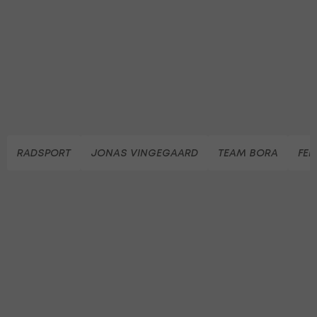
RADSPORT
JONAS VINGEGAARD
TEAM BORA
FEL