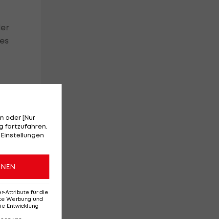
der
des
,
n oder [Nur
 fortzufahren.
her
 Einstellungen
ONEN
ur
e,
Attribute für die
erte Werbung und
ie Entwicklung