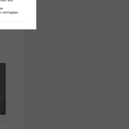
nnen von
ie
r verfügbar
: