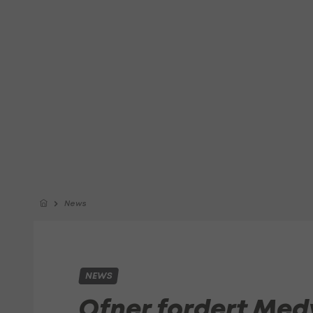
News
NEWS
Ofner fordert Med