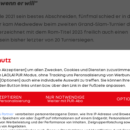
wenn er will"
le 2021 sein bestes Abschneiden, fünfmal schied er in 
euer kam Medwedew beim zweiten Grand-Slam-Turnier 
verzeichnet mit dem Rom-Titel 2023 freilich auch einen
ein bisher letzter von 20 Turniersiegen.
ill", merkt Ofner an. Beim 6:1, 6:2-Auftaktsieg am
hutz
ikata hat Ofner Medvedev nicht beobachtet. "Man weiß
ommt."
le Akzeptieren] um allen Zwecken, Cookies und Diensten zuzustimme
 LAOLA1 PUR Modus, ohne Tracking uns Peronsalisierung von Werbung
noch nie. "Ein sicher schwieriger Gegner, es wird sic
[Optionen] auch eine individuelle Auswahl zu treffen. Sie können Ihre
den Button links unten bzw. über den Link in der Fußzeile anpassen.
es ein großer Court wird."
ZEPTIEREN
NUR NOTWENDIGE
OPTI
gen musste, wie er meint, könne er gegen Medvedev n
Personalisierung
Weiter mit PUR-Abo
Sieg (gegen Top-Ten-Spielern, Anm.) in meiner Karrier
6
Partner
verarbeiten personenbezogene Daten, wie Ihre IP-Adresse und Browser-
ner.
e
:
Speichern von oder Zugriff auf Informationen auf einem Endgerät; Personalisi
von Werbeleistung und der Performance von Inhalten, Zielgruppenforschung sow
g von Angeboten
.