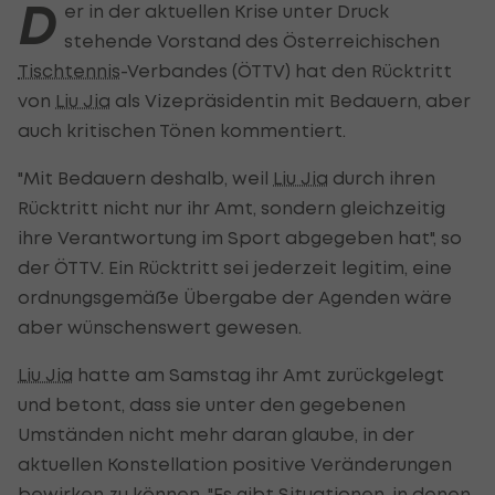
D
er in der aktuellen Krise unter Druck
stehende Vorstand des Österreichischen
Tischtennis
-Verbandes (ÖTTV) hat den Rücktritt
von
Liu Jia
als Vizepräsidentin mit Bedauern, aber
auch kritischen Tönen kommentiert.
"Mit Bedauern deshalb, weil
Liu Jia
durch ihren
Rücktritt nicht nur ihr Amt, sondern gleichzeitig
ihre Verantwortung im Sport abgegeben hat", so
der ÖTTV. Ein Rücktritt sei jederzeit legitim, eine
ordnungsgemäße Übergabe der Agenden wäre
aber wünschenswert gewesen.
Liu Jia
hatte am Samstag ihr Amt zurückgelegt
und betont, dass sie unter den gegebenen
Umständen nicht mehr daran glaube, in der
aktuellen Konstellation positive Veränderungen
bewirken zu können. "Es gibt Situationen, in denen