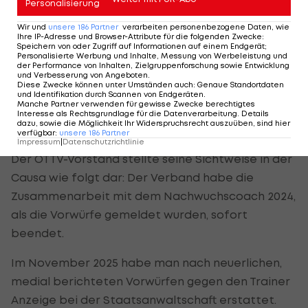
Personalisierung
Ausschuss eingesetzt, über dessen Ergebnisse
werde man transparent berichten. Die nächste
Wir und
unsere
186
Partner
verarbeiten personenbezogene Daten, wie
Ihre IP-Adresse und Browser-Attribute für die folgenden Zwecke
:
Vorstandssitzung sei für Mittwoch angesetzt
Speichern von oder Zugriff auf Informationen auf einem Endgerät;
Personalisierte Werbung und Inhalte, Messung von Werbeleistung und
worden.
der Performance von Inhalten, Zielgruppenforschung sowie Entwicklung
und Verbesserung von Angeboten
.
Diese Zwecke können unter Umständen auch
:
Genaue Standortdaten
und Identifikation durch Scannen von Endgeräten
.
Manche Partner verwenden für gewisse Zwecke berechtigtes
Verbandsspitze will transparent über
Interesse als Rechtsgrundlage für die Datenverarbeitung. Details
dazu, sowie die Möglichkeit Ihr Widerspruchsrecht auszuüben, sind hier
Aufklärungsschritte informieren
verfügbar
:
unsere
186
Partner
Impressum
|
Datenschutzrichtlinie
Der ÖTTV-Vorstand stellte seine Sichtweise in der
Causa wie folgt dar: Der Verband habe die
Zusammenarbeit mit dem Nachwuchscoach 2024,
als die Vorwürfe gemeldet wurden, sofort
beendet.
Im November 2025 habe man nach neuerlichen,
medial berichteten Vorwürfen gegen den Trainer
Anzeige bei der Staatsanwaltschaft erstattet.