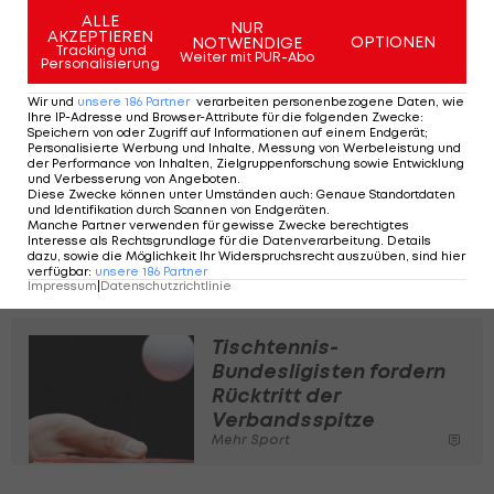
ALLE
NUR
AKZEPTIEREN
OPTIONEN
NOTWENDIGE
Am Freitag hatten heimische Bundesligisten als
Tracking und
Weiter mit PUR-Abo
Personalisierung
Reaktion auf den Umgang mit schweren
Wir und
unsere
186
Partner
verarbeiten personenbezogene Daten, wie
Vorwürfen gegen einen ehemaligen Jugendtrainer
Ihre IP-Adresse und Browser-Attribute für die folgenden Zwecke
:
den Rücktritt von ÖTTV-Präsident Wolfgang
Speichern von oder Zugriff auf Informationen auf einem Endgerät;
Personalisierte Werbung und Inhalte, Messung von Werbeleistung und
Gotschke und Vizepräsident Conrad Miller
der Performance von Inhalten, Zielgruppenforschung sowie Entwicklung
und Verbesserung von Angeboten
.
gefordert. Das Sportministerium hatte zu
Diese Zwecke können unter Umständen auch
:
Genaue Standortdaten
und Identifikation durch Scannen von Endgeräten
.
Wochenbeginn die Förderungen für den ÖTTV
Manche Partner verwenden für gewisse Zwecke berechtigtes
Interesse als Rechtsgrundlage für die Datenverarbeitung. Details
gestoppt, bis mögliche Verfehlungen des
dazu, sowie die Möglichkeit Ihr Widerspruchsrecht auszuüben, sind hier
verfügbar
:
unsere
186
Partner
Verbandes aufgeklärt sind.
Impressum
|
Datenschutzrichtlinie
Tischtennis-
Bundesligisten fordern
Rücktritt der
Verbandsspitze
Mehr Sport