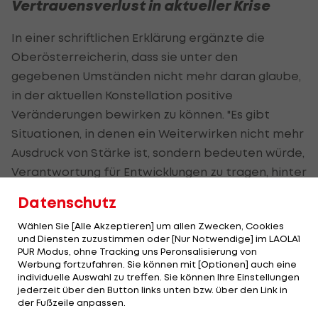
Vertrauensverlust in aktueller Krise
In einer schriftlichen Erklärung ergänzte die
Oberösterreicherin, dass sie unter den
gegebenen Umständen nicht mehr daran glaube,
in der aktuellen Konstellation positive
Veränderungen bewirken zu können. "Es gibt
Situationen, in denen ein Weiterwirken nicht mehr
Ausdruck von Stärke ist, sondern bedeuten würde,
Verantwortung für Entwicklungen zu tragen, hinter
denen man nicht mehr stehen kann."
Datenschutz
Sie könne Athletinnen und Athleten, den
Wählen Sie [Alle Akzeptieren] um allen Zwecken, Cookies
und Diensten zuzustimmen oder [Nur Notwendige] im LAOLA1
Trainerinnen und Trainern, den Eltern, den vielen
PUR Modus, ohne Tracking uns Peronsalisierung von
freiwillig Engagierten und all jenen, die ihr das
Werbung fortzufahren. Sie können mit [Optionen] auch eine
individuelle Auswahl zu treffen. Sie können Ihre Einstellungen
Vertrauen geschenkt hätten, nicht mehr mit voller
jederzeit über den Button links unten bzw. über den Link in
Überzeugung als Teil dieses Vorstands
der Fußzeile anpassen.
gegenübertreten.