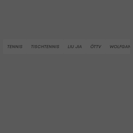
TENNIS
TISCHTENNIS
LIU JIA
ÖTTV
WOLFGAN