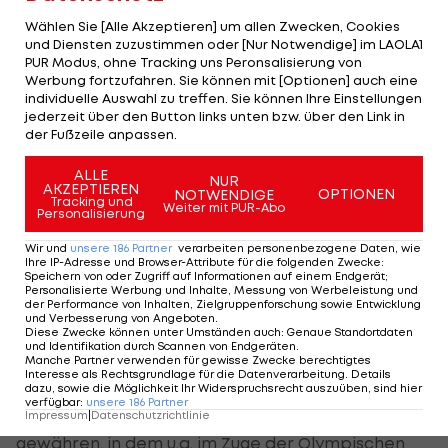
betonen Koblokow, NOK-Präsident Alexander
Wählen Sie [Alle Akzeptieren] um allen Zwecken, Cookies
Jukow und Wladimir Ljukin, der Chef des russischen
und Diensten zuzustimmen oder [Nur Notwendige] im LAOLA1
Paralympischen Komitees.
PUR Modus, ohne Tracking uns Peronsalisierung von
Werbung fortzufahren. Sie können mit [Optionen] auch eine
individuelle Auswahl zu treffen. Sie können Ihre Einstellungen
WADA-Chef Craig Reedie hatte diesen Brief bei
jederzeit über den Button links unten bzw. über den Link in
der WADA-Versammlung in Montreal in der
der Fußzeile anpassen.
vergangenen Woche als den "ermutigendsten, den
ALLE
NUR
wie je erhielten" erwähnt. Russland will die
AKZEPTIEREN
OPTIONEN
NOTWENDIGE
Tracking und
Weiter mit PUR-Abo
Aufhebung der Sperre seiner nationalen Anti-
Personalisierung
Doping-Agentur (RUSADA) durch die WADA
Wir und
unsere
186
Partner
verarbeiten personenbezogene Daten, wie
erreichen.
Ihre IP-Adresse und Browser-Attribute für die folgenden Zwecke
:
Speichern von oder Zugriff auf Informationen auf einem Endgerät;
Personalisierte Werbung und Inhalte, Messung von Werbeleistung und
der Performance von Inhalten, Zielgruppenforschung sowie Entwicklung
Mit diesem Eingeständnis wurde ein wichtiger, von
und Verbesserung von Angeboten
.
der WADA-Führung geforderter Punkt für eine
Diese Zwecke können unter Umständen auch
:
Genaue Standortdaten
und Identifikation durch Scannen von Endgeräten
.
Wiederanerkennung der RUSADA erfüllt. Ein
Manche Partner verwenden für gewisse Zwecke berechtigtes
Interesse als Rechtsgrundlage für die Datenverarbeitung. Details
weiterer ist die Erlaubnis, dem WADA-Personal
dazu, sowie die Möglichkeit Ihr Widerspruchsrecht auszuüben, sind hier
verfügbar
:
unsere
186
Partner
Zutritt ins Anti-Doping-Labor in Moskau zu
Impressum
|
Datenschutzrichtlinie
gewähren, in dem u.a. im Zuge der Olympischen