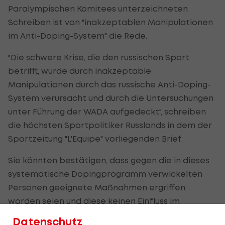
Paralympischen Komitees unterzeichneten
Schreiben ist von "inakzeptablen Manipulationen
im Anti-Doping-System" die Rede.
"Die schwere Krise, die den russischen Sport
betrifft, wurde durch inakzeptable
Manipulationen durch das russische Anti-Doping-
System verursacht und durch die Untersuchungen
unter Führung der WADA aufgedeckt", schreiben
die höchsten Sportpolitiker Russlands in dem der
Sportzeitung "L'Equipe" vorliegenden Brief.
Sie könnten bestätigen, dass gegen die in dieses
systematische Dopingprogramm verwickelten
Personen geeignete Maßnahmen ergriffen
worden seien und diese keinen Einfluss im
russischen Anti-Doping-Kampf mehr hätten,
Datenschutz