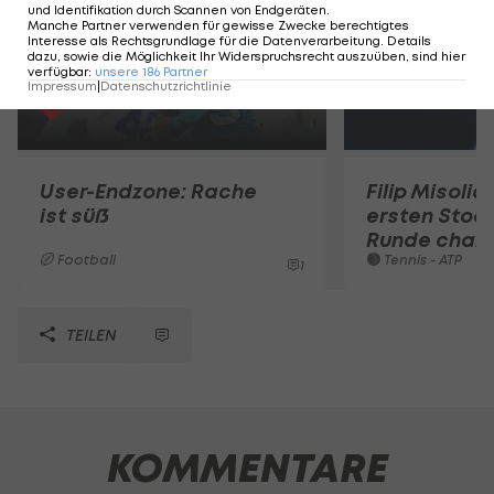
und Identifikation durch Scannen von Endgeräten
.
Manche Partner verwenden für gewisse Zwecke berechtigtes
Interesse als Rechtsgrundlage für die Datenverarbeitung. Details
dazu, sowie die Möglichkeit Ihr Widerspruchsrecht auszuüben, sind hier
verfügbar
:
unsere
186
Partner
Impressum
|
Datenschutzrichtlinie
User-Endzone: Rache
Filip Misolic 
ist süß
ersten Stoc
Runde chan
Football
Tennis - ATP
1
TEILEN
KOMMENTARE