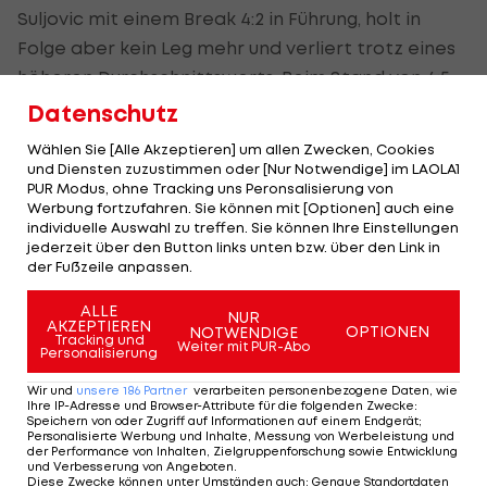
Suljovic mit einem Break 4:2 in Führung, holt in
Folge aber kein Leg mehr und verliert trotz eines
höheren Durchschnittswerts. Beim Stand von 4:5
vergibt Suljovic die Chance, sich noch einmal ins
Datenschutz
Match zurück zu kämpfen, trifft aber die Doppel-
Wählen Sie [Alle Akzeptieren] um allen Zwecken, Cookies
16 nicht.
und Diensten zuzustimmen oder [Nur Notwendige] im LAOLA1
PUR Modus, ohne Tracking uns Peronsalisierung von
Werbung fortzufahren. Sie können mit [Optionen] auch eine
Bereits am Vortag hatte "Gentle" gegen Jamie
individuelle Auswahl zu treffen. Sie können Ihre Einstellungen
Caven (GBR) seine Mühe, lag 1:4 zurück, konnte das
jederzeit über den Button links unten bzw. über den Link in
der Fußzeile anpassen.
Spiel gegen "Jabba" aber noch einmal drehen.
ALLE
Den Turniersieg sichert sich Michael Van Gerwen
NUR
AKZEPTIEREN
OPTIONEN
NOTWENDIGE
Tracking und
mit einem 8:3-Finalsieg gegen James Wade.
Weiter mit PUR-Abo
Personalisierung
Wir und
unsere
186
Partner
verarbeiten personenbezogene Daten, wie
Ihre IP-Adresse und Browser-Attribute für die folgenden Zwecke
:
Mehr zum Thema
Speichern von oder Zugriff auf Informationen auf einem Endgerät;
Personalisierte Werbung und Inhalte, Messung von Werbeleistung und
der Performance von Inhalten, Zielgruppenforschung sowie Entwicklung
und Verbesserung von Angeboten
.
Diese Zwecke können unter Umständen auch
:
Genaue Standortdaten