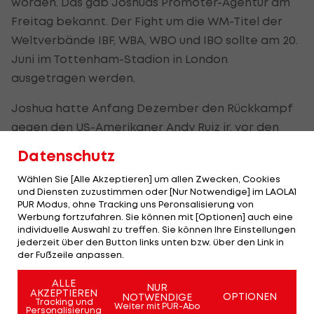
worden. Das gab Joshuas Promoter-Agentur am
Freitag bekannt. Der Fight um die WM-Titel der
Weltverbände IBF, WBA, WBO und IBO sollte am 20.
Juni im Tottenham-Stadion in London
ausgetragen werden.
Joshua hatte Anfang Dezember den Rückkampf
gegen den US-Amerikaner Andy Ruiz jr. vor den
Toren der saudischen Hauptstadt Riad bestritten
Datenschutz
und sich die Weltmeister-Gürtel von WBA, WBO und
Wählen Sie [Alle Akzeptieren] um allen Zwecken, Cookies
IBF zurückgeholt. Sein Promoter Eddie Hearn
und Diensten zuzustimmen oder [Nur Notwendige] im LAOLA1
hatte danach zugegeben, das umstrittene
PUR Modus, ohne Tracking uns Peronsalisierung von
Werbung fortzufahren. Sie können mit [Optionen] auch eine
Gastgeber-Land vor allem wegen der hohen Gage
individuelle Auswahl zu treffen. Sie können Ihre Einstellungen
gewählt zu haben. Joshua alleine soll
jederzeit über den Button links unten bzw. über den Link in
der Fußzeile anpassen.
umgerechnet mehr als 65 Mio. Euro kassiert
haben.
ALLE
NUR
AKZEPTIEREN
OPTIONEN
NOTWENDIGE
Tracking und
Weiter mit PUR-Abo
Personalisierung