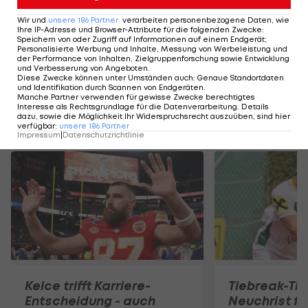
Highlights: Amstetten schießt Admira in
ADMIRAL 2.Liga: To
die Krise
2.Runde
Wir und
unsere
186
Partner
verarbeiten personenbezogene Daten, wie
Ihre IP-Adresse und Browser-Attribute für die folgenden Zwecke
:
Fußball - ADMIRAL 2. Liga
Fußball - ADMIRAL 
Speichern von oder Zugriff auf Informationen auf einem Endgerät;
Personalisierte Werbung und Inhalte, Messung von Werbeleistung und
der Performance von Inhalten, Zielgruppenforschung sowie Entwicklung
und Verbesserung von Angeboten
.
Diese Zwecke können unter Umständen auch
:
Genaue Standortdaten
und Identifikation durch Scannen von Endgeräten
.
Manche Partner verwenden für gewisse Zwecke berechtigtes
Interesse als Rechtsgrundlage für die Datenverarbeitung. Details
dazu, sowie die Möglichkeit Ihr Widerspruchsrecht auszuüben, sind hier
Mehr zum Thema
verfügbar
:
unsere
186
Partner
Impressum
|
Datenschutzrichtlinie
Kelce trifft Karriere-
Tiebreak-Thri
Entscheidung - auch
Neuchrist fo