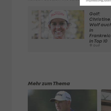
Impressum
|
Datens
Golf:
Christine
Wolf auc
in
Frankrei
in Top 10
Golf
Mehr zum Thema