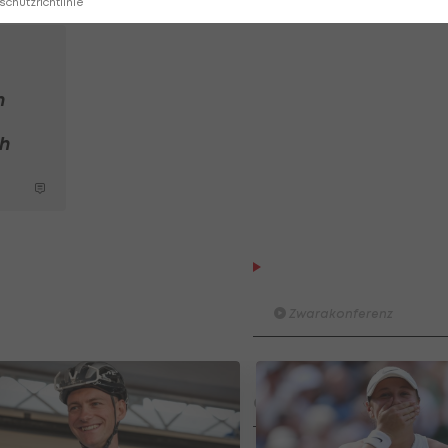
chutzrichtlinie
h
ch
Der legendäre Durchmar
Tirol I #Zwarakonferenz Hi
Zwarakonferenz
Am Stammtisch bei Andy Ogr
Knett
Stammtisch