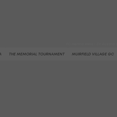
Entscheidung
Beachvolleyball - win2day B
Highlights: Neuzugang führt 
LigaZwa-Auftaktsieg
Fußball - ADMIRAL 2. Liga
FC Hertha Wels - SV Austria
Fußball - ADMIRAL 2. Liga
A
THE MEMORIAL TOURNAMENT
MUIRFIELD VILLAGE GC