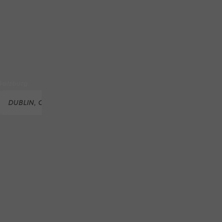
each Volleyball Tour
Austria Salzburg zu
 Salzburg
DUBLIN, OHIO
PATRICK CANTLAY
JACK NICKLAUS