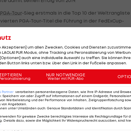
te damit seinen Erfolg von 2019.
PGA-Tour
-Sieg erstmals in die Top 10 der Weltrangliste
vierten PGA-Tour-Titel die Führung in der FedExCup-
r.
hutz
-Trophäe aus den Händen von Jack Nicklaus überreic
le Akzeptieren] um allen Zwecken, Cookies und Diensten zuzustimme
 Freundin Nikki Guidish - einer ehemals professionellen
 LAOLA1 PUR Modus, ohne Tracking uns Peronsalisierung von Werbung
 der Erfolg so wie vor zwei Jahren an, aber ich weiß, das
[Optionen] auch eine individuelle Auswahl zu treffen. Sie können Ihre
den Button links unten bzw. über den Link in der Fußzeile anpassen.
Es ist etwas, das ich niemandem wünsche. Jon hat die
 Da bleibt bei meinem Erfolg trotz allem ein kleiner
ZEPTIEREN
NUR NOTWENDIGE
OPTI
Personalisierung
Weiter mit PUR-Abo
itgefühl mit dem in Quarantäne befindlichen Gewinner
6
Partner
verarbeiten personenbezogene Daten, wie Ihre IP-Adresse und Browser-
e
:
Speichern von oder Zugriff auf Informationen auf einem Endgerät; Personalisi
von Werbeleistung und der Performance von Inhalten, Zielgruppenforschung sow
SA/-11) vor Branden Grace (RSA/-10) und Patrick Reed
g von Angeboten
.
nnen unter Umständen auch
:
Genaue Standortdaten und Identifikation durch Sca
erwenden für gewisse Zwecke berechtigtes Interesse als Rechtsgrundlage für d
. Details dazu, sowie die Möglichkeit Ihr Widerspruchsrecht auszuüben, sind hie
ebende Austro-Amerikaner Sepp Straka war nach zwei
r
herigen PGA-Karriere am Cut gescheitert.