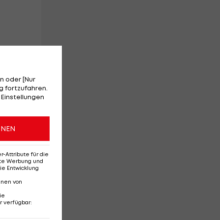
ht
n oder [Nur
 fortzufahren.
s
 Einstellungen
ONEN
Attribute für die
erte Werbung und
ie Entwicklung
nnen von
ie
r verfügbar
: