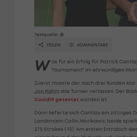
Textquelle: ©
TEILEN
KOMMENTARE
W
as für ein Erfolg für Patrick Can
Tournament" im ehrwürdigen Muirf
Zuerst musste der nach drei Runden klar
Jon Rahm
das Turnier verlassen. Der Bas
Covid19 getestet
worden ist.
Dann lieferte sich Cantlay ein zittriges 
Landsmann Collin Morikawa, beide spielte
275 Strokes (-13). Am ersten Extraloch d