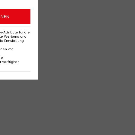
ONEN
Attribute für die
erte Werbung und
ie Entwicklung
nnen von
ie
r verfügbar
: