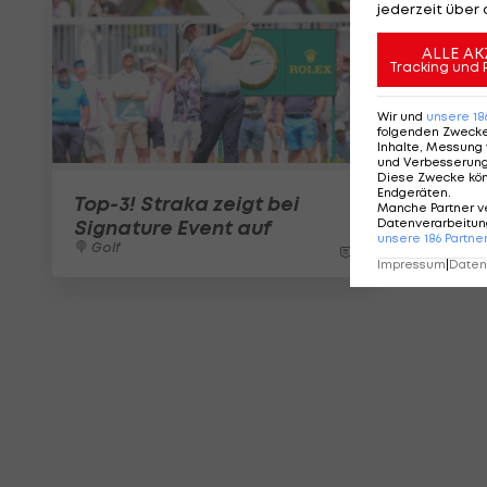
jederzeit über 
ALLE AK
Tracking und 
Wir und
unsere
18
folgenden Zweck
Inhalte, Messung 
und Verbesserun
Diese Zwecke kö
Endgeräten
.
Top-3! Straka zeigt bei
Manche Partner v
Datenverarbeitung
Signature Event auf
unsere
186
Partne
Golf
1
Impressum
|
Datens