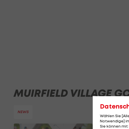
MUIRFIELD VILLAGE G
Datensc
NEWS
Wählen Sie [Al
Notwendige] im
Sie können mit 