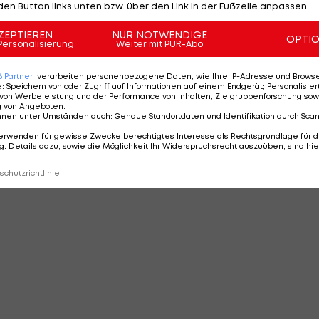
den Button links unten bzw. über den Link in der Fußzeile anpassen.
ZEPTIEREN
NUR NOTWENDIGE
OPTI
Personalisierung
Weiter mit PUR-Abo
6
Partner
verarbeiten personenbezogene Daten, wie Ihre IP-Adresse und Browser-
e
:
Speichern von oder Zugriff auf Informationen auf einem Endgerät; Personalisi
von Werbeleistung und der Performance von Inhalten, Zielgruppenforschung sow
g von Angeboten
.
nnen unter Umständen auch
:
Genaue Standortdaten und Identifikation durch Sca
erwenden für gewisse Zwecke berechtigtes Interesse als Rechtsgrundlage für d
. Details dazu, sowie die Möglichkeit Ihr Widerspruchsrecht auszuüben, sind hie
r
chutzrichtlinie