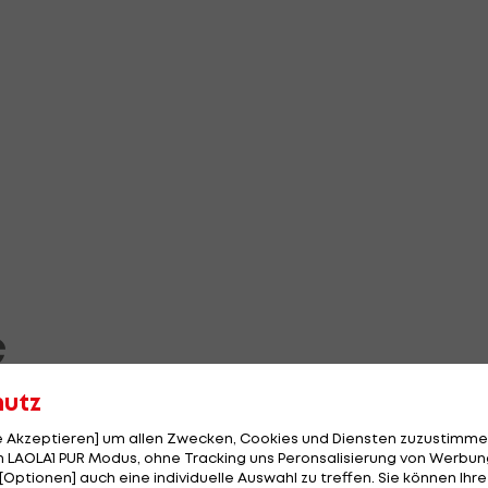
C
hutz
le Akzeptieren] um allen Zwecken, Cookies und Diensten zuzustimme
 LAOLA1 PUR Modus, ohne Tracking uns Peronsalisierung von Werbung
[Optionen] auch eine individuelle Auswahl zu treffen. Sie können Ihre