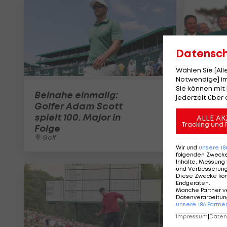
Datensc
Wählen Sie [Al
Notwendige] im
Sie können mit 
Beinahe einmalig:
Titel v
jederzeit über 
Golfer Adam Scott
erneut
spielt 100. Major in
Champi
ALLE AK
Tracking und 
Folge
Golf
Golf
Wir und
unsere
18
folgenden Zweck
Inhalte, Messung 
und Verbesserun
Diese Zwecke kö
Endgeräten
.
Manche Partner v
Datenverarbeitung
unsere
186
Partne
Impressum
|
Datens