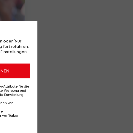
n oder [Nur
 fortzufahren.
 Einstellungen
f
ONEN
2
Attribute für die
erte Werbung und
ie Entwicklung
nnen von
ie
r verfügbar
: