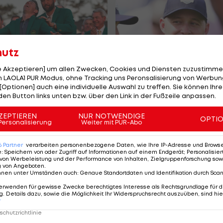
hutz
le Akzeptieren] um allen Zwecken, Cookies und Diensten zuzustimme
 LAOLA1 PUR Modus, ohne Tracking uns Peronsalisierung von Werbung
[Optionen] auch eine individuelle Auswahl zu treffen. Sie können Ihre
erteidigt: McIlroy
Straka nimmt zum
den Button links unten bzw. über den Link in der Fußzeile anpassen.
 Masters-
fünften Mal Anlauf au
on - Straka 41.
Masters in Augusta
ZEPTIEREN
NUR NOTWENDIGE
OPTI
Personalisierung
Weiter mit PUR-Abo
Golf
6
Partner
verarbeiten personenbezogene Daten, wie Ihre IP-Adresse und Browser-
e
:
Speichern von oder Zugriff auf Informationen auf einem Endgerät; Personalisi
von Werbeleistung und der Performance von Inhalten, Zielgruppenforschung sow
g von Angeboten
.
nnen unter Umständen auch
:
Genaue Standortdaten und Identifikation durch Sca
erwenden für gewisse Zwecke berechtigtes Interesse als Rechtsgrundlage für d
. Details dazu, sowie die Möglichkeit Ihr Widerspruchsrecht auszuüben, sind hie
r
chutzrichtlinie