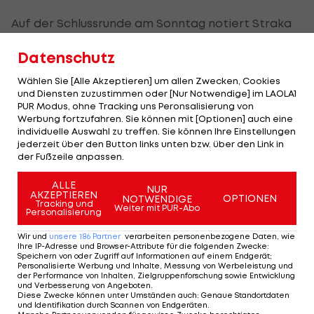
Auf der Schlussrunde am Sonntag notiert Straka
gleich drei Double-Bogeys und drei Bogeys bei nur
Datenschutz
zwei Birdies.
Wählen Sie [Alle Akzeptieren] um allen Zwecken, Cookies
und Diensten zuzustimmen oder [Nur Notwendige] im LAOLA1
PUR Modus, ohne Tracking uns Peronsalisierung von
Fitzpatrick mit seiner 2. RBC Heritage-Trophäe
Werbung fortzufahren. Sie können mit [Optionen] auch eine
individuelle Auswahl zu treffen. Sie können Ihre Einstellungen
Foto: ©GETTY
jederzeit über den Button links unten bzw. über den Link in
der Fußzeile anpassen.
Auf Hilton Head Island siegt nach vier spannenden
ALLE
Runden der Engländer Matt Fitzpatrick (65-63-68-
NUR
AKZEPTIEREN
OPTIONEN
NOTWENDIGE
Tracking und
70) am ersten Extraloch des Stechens gegen den
Weiter mit PUR-Abo
Personalisierung
US-Amerikaner Scottie Scheffler (68-67-64-67).
Wir und
unsere
186
Partner
verarbeiten personenbezogene Daten, wie
Beide notierten nach den vier Runden ein Score
Ihre IP-Adresse und Browser-Attribute für die folgenden Zwecke
:
Speichern von oder Zugriff auf Informationen auf einem Endgerät;
von 266 Strokes (-18).
Personalisierte Werbung und Inhalte, Messung von Werbeleistung und
der Performance von Inhalten, Zielgruppenforschung sowie Entwicklung
und Verbesserung von Angeboten
.
Fitzpatrick kassiert für den Sieg 3,6 Mio. Dollar
Diese Zwecke können unter Umständen auch
:
Genaue Standortdaten
und Identifikation durch Scannen von Endgeräten
.
Preisgeld, verbessert sich in der Weltrangliste von