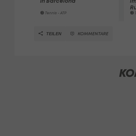
in Barcelona
im
Ru
Tennis - ATP
T
KOMMENTARE
TEILEN
KO