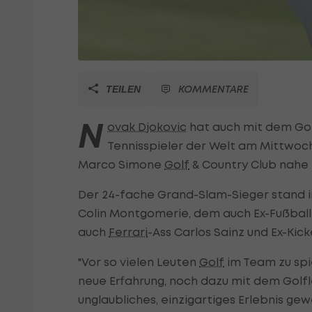
KOMMENTARE
TEILEN
N
ovak Djokovic
hat auch mit dem Golf
Tennisspieler der Welt am Mittwo
Marco Simone
Golf
& Country Club nahe
Der 24-fache Grand-Slam-Sieger stand 
Colin Montgomerie, dem auch Ex-Fußbal
auch
Ferrari
-Ass Carlos Sainz und Ex-Kic
"Vor so vielen Leuten
Golf
im Team zu spie
neue Erfahrung, noch dazu mit dem Golflev
unglaubliches, einzigartiges Erlebnis g