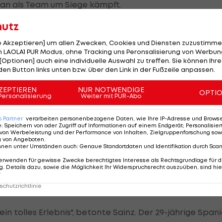
an als Team um Siege kämpft.
hutz
sten und am meisten gesehenen Teambewerbe überhau
f
bezeichnete er als "komplett andere Sache als
Tenni
le Akzeptieren] um allen Zwecken, Cookies und Diensten zuzustimme
 LAOLA1 PUR Modus, ohne Tracking uns Peronsalisierung von Werbung
[Optionen] auch eine individuelle Auswahl zu treffen. Sie können Ihre
den Button links unten bzw. über den Link in der Fußzeile anpassen.
ZEPTIEREN
NUR NOTWENDIGE
OPTI
Personalisierung
Weiter mit PUR-Abo
ängeschild, das fleißig Autogramme schrieb, auch in d
ch schon auf die einzigartige Erfahrung und Stimmung
6
Partner
verarbeiten personenbezogene Daten, wie Ihre IP-Adresse und Browser-
e
:
Speichern von oder Zugriff auf Informationen auf einem Endgerät; Personalisi
mit Vorfreude voraus.
von Werbeleistung und der Performance von Inhalten, Zielgruppenforschung sow
g von Angeboten
.
nnen unter Umständen auch
:
Genaue Standortdaten und Identifikation durch Sca
 für das Team Europa, auch da er seit vielen Jahren
erwenden für gewisse Zwecke berechtigtes Interesse als Rechtsgrundlage für d
y McIlroy befreundet ist. Der Kontinentalvergleich
. Details dazu, sowie die Möglichkeit Ihr Widerspruchsrecht auszuüben, sind hie
r
Sepp Straka - und Titelverteidiger USA startet am
chutzrichtlinie
ein tolles Erlebnis", betonte Sainz. Der 29-jährige Span