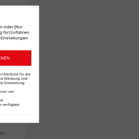
pt
s
".
n oder [Nur
 fortzufahren.
 Einstellungen
ONEN
en
Attribute für die
erte Werbung und
ie Entwicklung
nnen von
ie
r verfügbar
:
ier