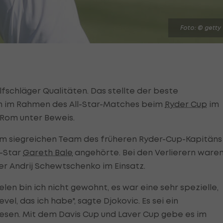
Foto: © getty
schläger Qualitäten. Das stellte der beste
ch im Rahmen des All-Star-Matches beim
Ryder Cup
im
 Rom unter Beweis.
im siegreichen Team des früheren Ryder-Cup-Kapitäns
l-Star
Gareth Bale
angehörte. Bei den Verlierern ware
ker Andrij Schewtschenko im Einsatz.
len bin ich nicht gewohnt, es war eine sehr spezielle,
el, das ich habe", sagte Djokovic. Es sei ein
ewesen. Mit dem Davis Cup und Laver Cup gebe es im