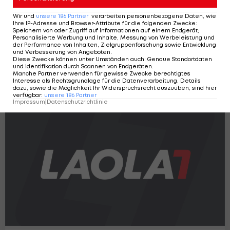
Wir und
unsere
186
Partner
verarbeiten personenbezogene Daten, wie
Ihre IP-Adresse und Browser-Attribute für die folgenden Zwecke
:
Speichern von oder Zugriff auf Informationen auf einem Endgerät;
Personalisierte Werbung und Inhalte, Messung von Werbeleistung und
der Performance von Inhalten, Zielgruppenforschung sowie Entwicklung
und Verbesserung von Angeboten
.
All Star Game: Djokovic auch mit
Diese Zwecke können unter Umständen auch
:
Genaue Standortdaten
und Identifikation durch Scannen von Endgeräten
.
anderem Schläger top
Manche Partner verwenden für gewisse Zwecke berechtigtes
Golf
Interesse als Rechtsgrundlage für die Datenverarbeitung. Details
dazu, sowie die Möglichkeit Ihr Widerspruchsrecht auszuüben, sind hier
verfügbar
:
unsere
186
Partner
Impressum
|
Datenschutzrichtlinie