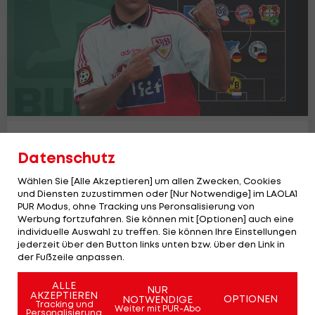
Die größten Beinahe-Transfers der
Datenschutz
deutschen Bundesliga
Deutsche Bundesliga
Wählen Sie [Alle Akzeptieren] um allen Zwecken, Cookies
und Diensten zuzustimmen oder [Nur Notwendige] im LAOLA1
PUR Modus, ohne Tracking uns Peronsalisierung von
Werbung fortzufahren. Sie können mit [Optionen] auch eine
individuelle Auswahl zu treffen. Sie können Ihre Einstellungen
jederzeit über den Button links unten bzw. über den Link in
der Fußzeile anpassen.
ALLE
NUR
AKZEPTIEREN
OPTIONEN
NOTWENDIGE
Tracking und
Weiter mit PUR-Abo
Personalisierung