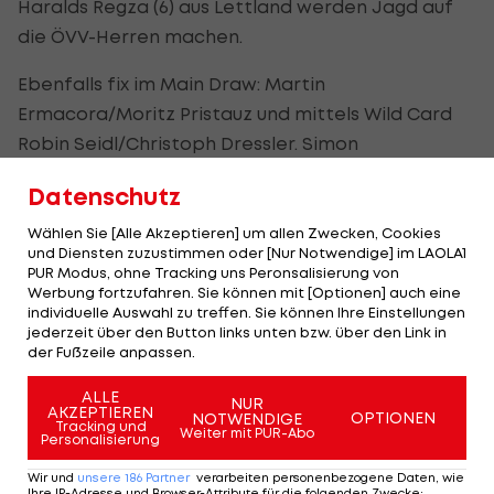
Haralds Regza (6) aus Lettland werden Jagd auf
die ÖVV-Herren machen.
Ebenfalls fix im Main Draw: Martin
Ermacora/Moritz Pristauz und mittels Wild Card
Robin Seidl/Christoph Dressler. Simon
Frühbauer/Jörg Wutzl, Florian Schnetzer/Daniel
Datenschutz
Müllner, Thomas Kunert/Philipp Wallner und
Alexander Huber/Peter Eglseer müssen zuerst in
Wählen Sie [Alle Akzeptieren] um allen Zwecken, Cookies
und Diensten zuzustimmen oder [Nur Notwendige] im LAOLA1
die Coutry Quota (13.6.) und danach in die
PUR Modus, ohne Tracking uns Peronsalisierung von
Qualifikation (14.6.). Durch diese müssen auch
Werbung fortzufahren. Sie können mit [Optionen] auch eine
individuelle Auswahl zu treffen. Sie können Ihre Einstellungen
Moritz Kindl/Marian Klaffinger. Der Hauptbewerb
jederzeit über den Button links unten bzw. über den Link in
der Herren startet am Freitag, den 15. Juni.
der Fußzeile anpassen.
ALLE
Bei den Damen sind
Katharina Schützenhöfer und
NUR
AKZEPTIEREN
OPTIONEN
NOTWENDIGE
Lena Plesiutschnig die Nummer eins aus
Tracking und
Weiter mit PUR-Abo
Personalisierung
österreichischer Sicht. Die beiden
erkämpften
Wir und
unsere
186
Partner
verarbeiten personenbezogene Daten, wie
zuletzt die Goldmedaille beim WT-Turnier in
Ihre IP-Adresse und Browser-Attribute für die folgenden Zwecke
: