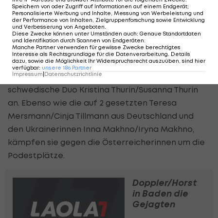
Speichern von oder Zugriff auf Informationen auf einem Endgerät;
Mersin (TUR). Nadine Strauss/Franziska Friedl (6)
Personalisierte Werbung und Inhalte, Messung von Werbeleistung und
der Performance von Inhalten, Zielgruppenforschung sowie Entwicklung
verpassten nur knapp das Viertelfinale in Aydin
und Verbesserung von Angeboten
.
Diese Zwecke können unter Umständen auch
:
Genaue Standortdaten
(TUR). Katharina Almer/Valerie Teufl (11) und Dorina
und Identifikation durch Scannen von Endgeräten
.
Manche Partner verwenden für gewisse Zwecke berechtigtes
Klinger/Ronja Klinger (12) komplettieren das ÖVV-
Interesse als Rechtsgrundlage für die Datenverarbeitung. Details
dazu, sowie die Möglichkeit Ihr Widerspruchsrecht auszuüben, sind hier
Damen-Aufgebot. Mit einem 3. Platz in Aydin (TUR)
verfügbar
:
unsere
186
Partner
Impressum
|
Datenschutzrichtlinie
und viel Selbstvertrauen im Gepäck, reist das
schwedische Duo Kristina Thurin/Susanna Thurin
an. Ebenso wie die auf 2 gesetzten Teresa
Mersmann/Cinja Tillmann aus Deutschland und
den Ukrainerinnen Inna Makhno/Iryna Makhno,
kämpfen sie gegen die Österreicherinnen um die
Podestplätze.
Doppler/Horst
in Baden die
Gejagten