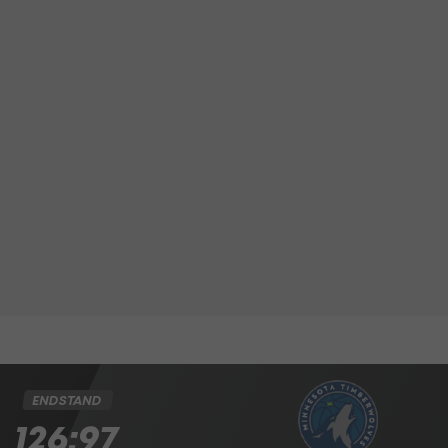
ENDSTAND
126:97