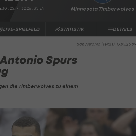
:30 , 25:17 , 32:26 , 35:24
Minnesota Timberwolves
LIVE-SPIELFELD
STATISTIK
DETAILS
San Antonio (Texas), 13.05.26 0
 Antonio Spurs
ug
gen die Timberwolves zu einem