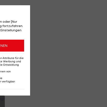
n oder [Nur
ag
 fortzufahren.
 Einstellungen
ONEN
Attribute für die
erte Werbung und
os
ie Entwicklung
nnen von
ie
r verfügbar
: