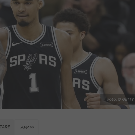
Foto: © GETTY
TARE
APP >>