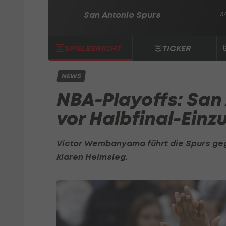
San Antonio Spurs
34
SPIELBERICHT
TICKER
NEWS
NBA-Playoffs: San
vor Halbfinal-Einz
Victor Wembanyama führt die Spurs ge
klaren Heimsieg.