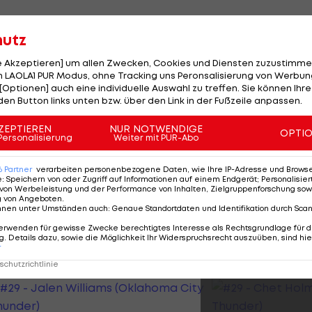
ayoff nur noch einen Sieg vom Einzug ins Halbfinale
hutz
le Akzeptieren] um allen Zwecken, Cookies und Diensten zuzustimme
der Serie gegen die Minnesota Timberwolves am Dienst
 LAOLA1 PUR Modus, ohne Tracking uns Peronsalisierung von Werbung
 126:97 und gehen im "best of seven" mit 3:2 in Führung.
[Optionen] auch eine individuelle Auswahl zu treffen. Sie können Ihre
den Button links unten bzw. über den Link in der Fußzeile anpassen.
t 27 Punkten und 17 Rebounds einmal mehr der
ZEPTIEREN
NUR NOTWENDIGE
OPTI
Timberwolves kommt Anthony Edwards auf 20 Zähler.
Personalisierung
Weiter mit PUR-Abo
neapolis den Aufstieg fixieren. Im Finale der Western
6
Partner
verarbeiten personenbezogene Daten, wie Ihre IP-Adresse und Browser-
e
:
Speichern von oder Zugriff auf Informationen auf einem Endgerät; Personalisi
warten. Der Titelverteidiger setzte sich gegen die L
von Werbeleistung und der Performance von Inhalten, Zielgruppenforschung sow
g von Angeboten
.
nnen unter Umständen auch
:
Genaue Standortdaten und Identifikation durch Sca
erwenden für gewisse Zwecke berechtigtes Interesse als Rechtsgrundlage für d
. Details dazu, sowie die Möglichkeit Ihr Widerspruchsrecht auszuüben, sind hie
r
r NBA
chutzrichtlinie