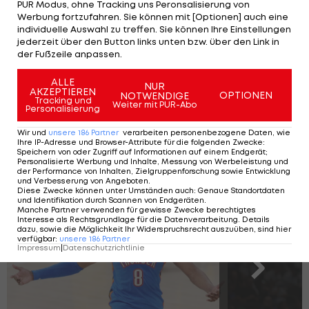
PUR Modus, ohne Tracking uns Peronsalisierung von
Werbung fortzufahren. Sie können mit [Optionen] auch eine
individuelle Auswahl zu treffen. Sie können Ihre Einstellungen
jederzeit über den Button links unten bzw. über den Link in
der Fußzeile anpassen.
NBA plant
Regeländerung im
ALLE
NUR
AKZEPTIEREN
Draft-System
OPTIONEN
NOTWENDIGE
Tracking und
Weiter mit PUR-Abo
Personalisierung
Wir und
unsere
186
Partner
verarbeiten personenbezogene Daten, wie
Ihre IP-Adresse und Browser-Attribute für die folgenden Zwecke
:
Speichern von oder Zugriff auf Informationen auf einem Endgerät;
Personalisierte Werbung und Inhalte, Messung von Werbeleistung und
Die 30 bestbezahlten Spieler der NBA
der Performance von Inhalten, Zielgruppenforschung sowie Entwicklung
und Verbesserung von Angeboten
.
Diese Zwecke können unter Umständen auch
:
Genaue Standortdaten
und Identifikation durch Scannen von Endgeräten
.
Manche Partner verwenden für gewisse Zwecke berechtigtes
Interesse als Rechtsgrundlage für die Datenverarbeitung. Details
SLIDESHOW
dazu, sowie die Möglichkeit Ihr Widerspruchsrecht auszuüben, sind hier
STARTEN
verfügbar
:
unsere
186
Partner
Impressum
|
Datenschutzrichtlinie