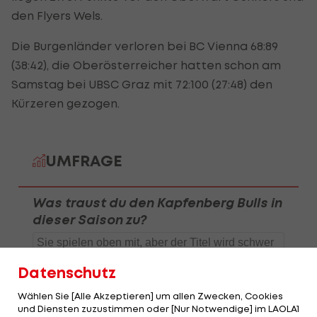
den Flyers Wels.
Die Burgenländer verloren bei BC Vienna 68:89
(38:42), die Oberösterreicher hatten schon am
Samstag bei UBSC Graz mit 72:100 (27:48) den
Kürzeren gezogen.
Datenschutz
Wählen Sie [Alle Akzeptieren] um allen Zwecken, Cookies
und Diensten zuzustimmen oder [Nur Notwendige] im LAOLA1