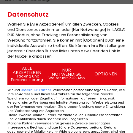
Die ÖBV-Frauen hatten sich am Donnerstag für
Datenschutz
das Viertelfinale qualifiziert, in dem sie am
Wählen Sie [Alle Akzeptieren] um allen Zwecken, Cookies
Samstag gegen Frankreich spielen.
und Diensten zuzustimmen oder [Nur Notwendige] im LAOLA1
PUR Modus, ohne Tracking uns Peronsalisierung von
Werbung fortzufahren. Sie können mit [Optionen] auch eine
Österreichs 3x3-Frauen
individuelle Auswahl zu treffen. Sie können Ihre Einstellungen
bei Heim-EM im
jederzeit über den Button links unten bzw. über den Link in
der Fußzeile anpassen.
Viertelfinale
ALLE
Basketball
NUR
AKZEPTIEREN
OPTIONEN
NOTWENDIGE
Tracking und
Weiter mit PUR-Abo
Personalisierung
3x3-EM in Wien: Männer-
Team nimmt Medaille ins
Wir und
unsere
186
Partner
verarbeiten personenbezogene Daten, wie
Ihre IP-Adresse und Browser-Attribute für die folgenden Zwecke
:
Visier
Speichern von oder Zugriff auf Informationen auf einem Endgerät;
Personalisierte Werbung und Inhalte, Messung von Werbeleistung und
der Performance von Inhalten, Zielgruppenforschung sowie Entwicklung
Basketball
und Verbesserung von Angeboten
.
Diese Zwecke können unter Umständen auch
:
Genaue Standortdaten
und Identifikation durch Scannen von Endgeräten
.
Manche Partner verwenden für gewisse Zwecke berechtigtes
Interesse als Rechtsgrundlage für die Datenverarbeitung. Details
Die berühmtesten Doping-Sünder der
dazu, sowie die Möglichkeit Ihr Widerspruchsrecht auszuüben, sind hier