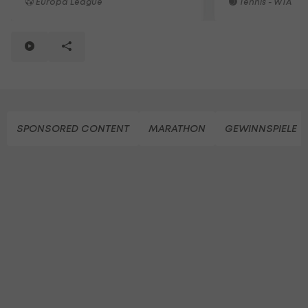
Europa League
Tennis - WTA
SPONSORED CONTENT
MARATHON
GEWINNSPIELE