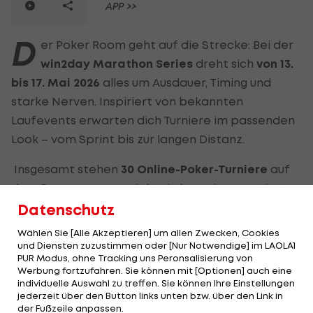
APP >>
D
er Poker Room geht auf die Strecke: Bei der
win2day Marathon Series
dreht sich
von 13.
bis 17. Mai 2026
alles um Ausdauer, Timing und
starke Nerven. Inspiriert von bekannten
Laufevents erwarten dich Turniere im passenden
Look – vom Sprint bis zur langen Distanz.
Insgesamt stehen
30 Online-Poker-Turniere
auf
dem Programm, gespielt wird um ein garantiertes
Gesamtpreisgeld von 200.000 Euro
. Für
jeden
Datenschutz
Turniersieg
gibt es eine eigene
Trophäe
– die
Wählen Sie [Alle Akzeptieren] um allen Zwecken, Cookies
perfekte Motivation für deinen Run bis ganz nach
und Diensten zuzustimmen oder [Nur Notwendige] im LAOLA1
PUR Modus, ohne Tracking uns Peronsalisierung von
oben. Egal ob Einsteiger oder erfahrener Spieler:
Werbung fortzufahren. Sie können mit [Optionen] auch eine
Hier findet jeder die passende Challenge.
individuelle Auswahl zu treffen. Sie können Ihre Einstellungen
jederzeit über den Button links unten bzw. über den Link in
der Fußzeile anpassen.
Hier geht's zur Marathon Series: