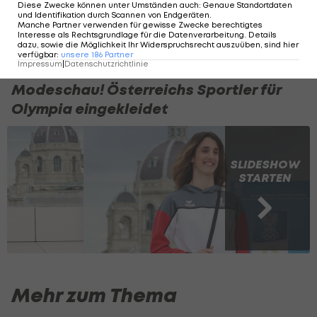
Diese Zwecke können unter Umständen auch
:
Genaue Standortdaten
Olympia Preisgeld
und Identifikation durch Scannen von Endgeräten
.
Manche Partner verwenden für gewisse Zwecke berechtigtes
Interesse als Rechtsgrundlage für die Datenverarbeitung. Details
Olympia
dazu, sowie die Möglichkeit Ihr Widerspruchsrecht auszuüben, sind hier
verfügbar
:
unsere
186
Partner
Impressum
|
Datenschutzrichtlinie
Modeschau! Österreichs Sportler für
Olympia eingekleidet
SLIDESHOW
STARTEN
Mehr zum Thema