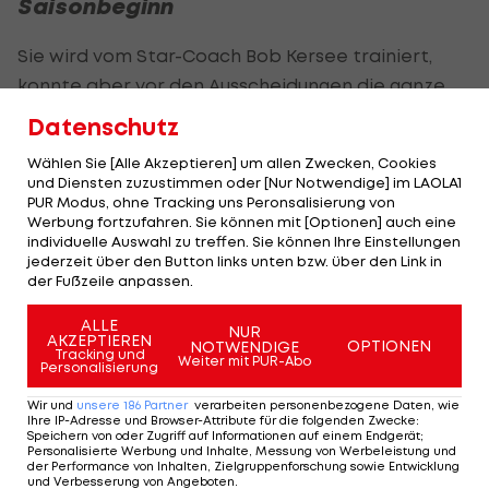
Saisonbeginn
Sie wird vom Star-Coach Bob Kersee trainiert,
konnte aber vor den Ausscheidungen die ganze
Saison nie starten. Wegen einer
Datenschutz
Oberschenkelverletzung startete sie verspätet in
Wählen Sie [Alle Akzeptieren] um allen Zwecken, Cookies
die Saison. Für die USA starten in Paris über 800 m
und Diensten zuzustimmen oder [Nur Notwendige] im LAOLA1
Nia Akins (1. in 1:57,36 Minuten), Allie Wilson und
PUR Modus, ohne Tracking uns Peronsalisierung von
Werbung fortzufahren. Sie können mit [Optionen] auch eine
Juliette Whittaker.
individuelle Auswahl zu treffen. Sie können Ihre Einstellungen
jederzeit über den Button links unten bzw. über den Link in
Eine weitere Überraschung gab es im Diskus: Die
der Fußzeile anpassen.
26-jährige Weltmeisterin Laulauga Tausaga
ALLE
NUR
schaffte in der Qualifikation keinen gültigen Wurf
AKZEPTIEREN
OPTIONEN
NOTWENDIGE
Tracking und
Weiter mit PUR-Abo
und verpasste das Finale und die Olympischen
Personalisierung
Spiele.
Wir und
unsere
186
Partner
verarbeiten personenbezogene Daten, wie
Ihre IP-Adresse und Browser-Attribute für die folgenden Zwecke
:
Speichern von oder Zugriff auf Informationen auf einem Endgerät;
Personalisierte Werbung und Inhalte, Messung von Werbeleistung und
Premiere! Leichtathletik-
der Performance von Inhalten, Zielgruppenforschung sowie Entwicklung
Siegern winkt bei
und Verbesserung von Angeboten
.