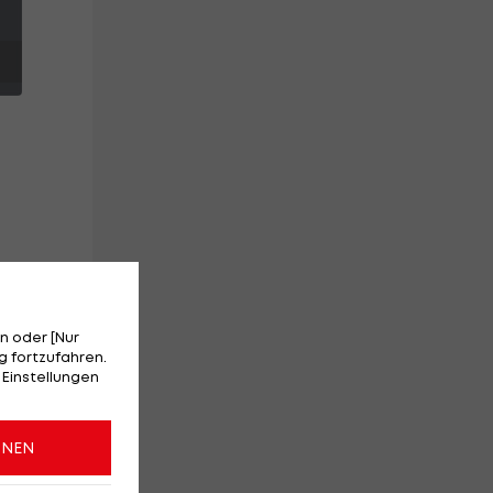
i
n oder [Nur
 fortzufahren.
 Einstellungen
ONEN
ei