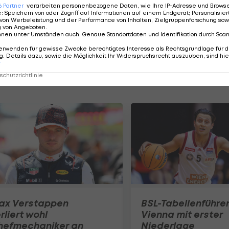
6
Partner
verarbeiten personenbezogene Daten, wie Ihre IP-Adresse und Browser-
ter. Öttl verbessert sich mit dem Sieg auf Rang 5.
e
:
Speichern von oder Zugriff auf Informationen auf einem Endgerät; Personalisi
von Werbeleistung und der Performance von Inhalten, Zielgruppenforschung sow
g von Angeboten
.
 Auf der Strecke erreicht zwar Alonso Lopez als Drit
nnen unter Umständen auch
:
Genaue Standortdaten und Identifikation durch Sca
Strafe um einen Platz nach hinten gereiht.
erwenden für gewisse Zwecke berechtigtes Interesse als Rechtsgrundlage für d
. Details dazu, sowie die Möglichkeit Ihr Widerspruchsrecht auszuüben, sind hie
r
chutzrichtlinie
ax Verstappen
BSL-Tabellenführe
rliert wohl
Vienna mit erster
hefmechaniker an
Niederlage