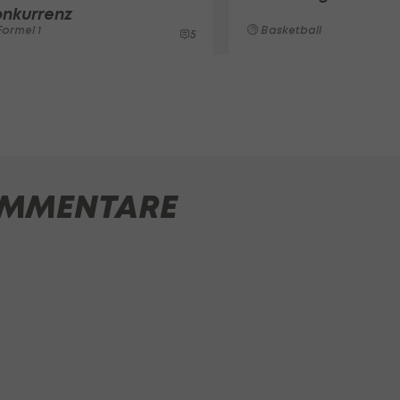
onkurrenz
ormel 1
Basketball
5
MMENTARE