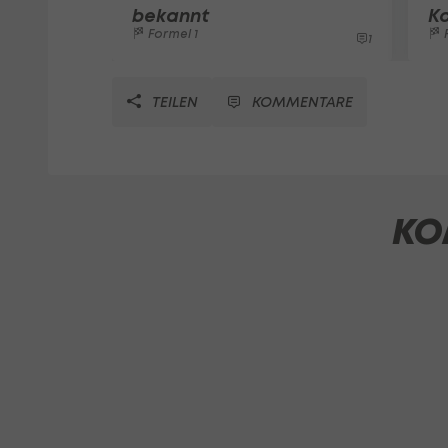
bekannt
K
Formel 1
F
1
TEILEN
KOMMENTARE
KO