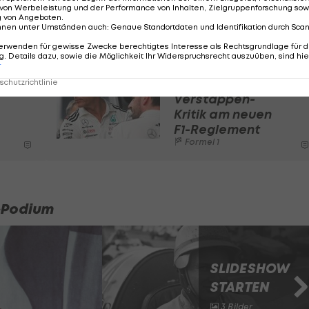
 in dieser Position ist", meint Wolff auf die
von Werbeleistung und der Performance von Inhalten, Zielgruppenforschung sow
g von Angeboten
.
nnen unter Umständen auch
:
Genaue Standortdaten und Identifikation durch Sca
erwenden für gewisse Zwecke berechtigtes Interesse als Rechtsgrundlage für d
. Details dazu, sowie die Möglichkeit Ihr Widerspruchsrecht auszuüben, sind hie
r
Toto Wolff
kontert
chutzrichtlinie
Verstappen-
Kritik am neuen
F1-Reglement
Formel 1
1-Podium
SLIDESHOW
STARTEN
3 Bilder