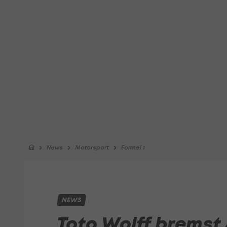
News
Motorsport
Formel 1
NEWS
Toto Wolff bremst 