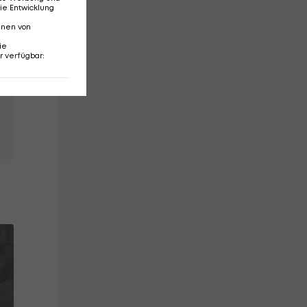
ie Entwicklung
nnen von
ie
r verfügbar
: