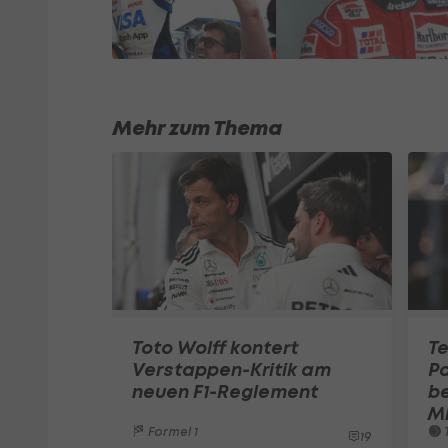
Mehr zum Thema
Toto Wolff kontert
Te
Verstappen-Kritik am
Pa
neuen F1-Reglement
be
M
Formel 1
T
19