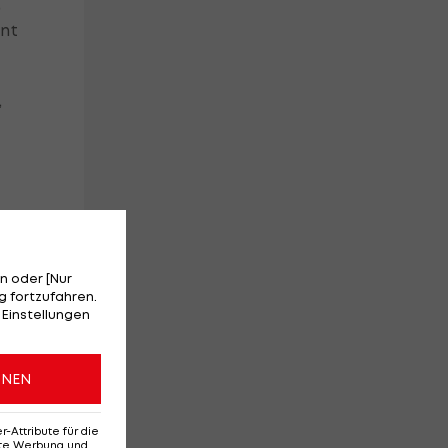
,
ont
,
n oder [Nur
 fortzufahren.
 Einstellungen
ONEN
r
Attribute für die
erte Werbung und