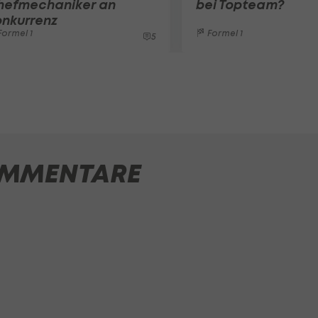
hefmechaniker an
bei Topteam?
onkurrenz
ormel 1
Formel 1
5
MMENTARE