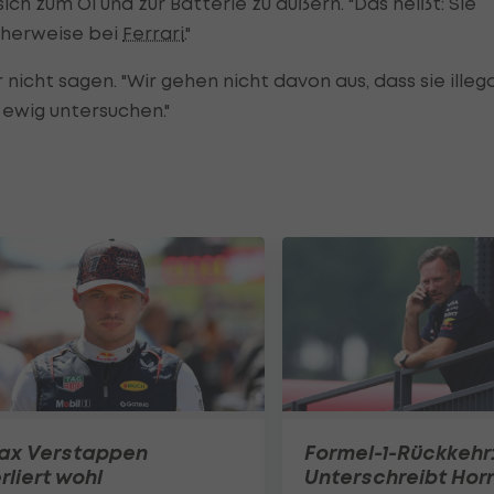
ch zum Öl und zur Batterie zu äußern. "Das heißt: Sie
cherweise bei
Ferrari
."
nicht sagen. "Wir gehen nicht davon aus, dass sie illega
 ewig untersuchen."
ax Verstappen
Formel-1-Rückkehr
rliert wohl
Unterschreibt Hor