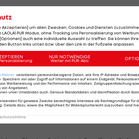
n Halo fixiert, dem Sicherheitsbügel, der seit dieser
hutz
ion beinhaltet allerdings auch ein Flügelelement.
le Akzeptieren] um allen Zwecken, Cookies und Diensten zuzustimme
e Vorteile.
Ferrari
erklärt, dieses Element diene ledigli
 LAOLA1 PUR Modus, ohne Tracking uns Peronsalisierung von Werbung
[Optionen] auch eine individuelle Auswahl zu treffen. Sie können Ihre
den Button links unten bzw. über den Link in der Fußzeile anpassen.
mitgeteilt haben, dass die Konstruktion für den
ZEPTIEREN
NUR NOTWENDIGE
OPTI
Personalisierung
Weiter mit PUR-Abo
ziell bestätigt ist dies aber nicht.
6
Partner
verarbeiten personenbezogene Daten, wie Ihre IP-Adresse und Browser-
e
:
Speichern von oder Zugriff auf Informationen auf einem Endgerät; Personalisi
von Werbeleistung und der Performance von Inhalten, Zielgruppenforschung sow
ass die Fetzen fliegen"
g von Angeboten
.
nnen unter Umständen auch
:
Genaue Standortdaten und Identifikation durch Sca
chtigungen in Sachen Ölverbrauch beim
Ferrari
. "Es gi
erwenden für gewisse Zwecke berechtigtes Interesse als Rechtsgrundlage für d
. Details dazu, sowie die Möglichkeit Ihr Widerspruchsrecht auszuüben, sind hie
berechtigte Gerüchte über
Ferrari
. Die qualmen beim
r
chutzrichtlinie
mittlerweile ist man beim Öl, das man verbrennen darf,