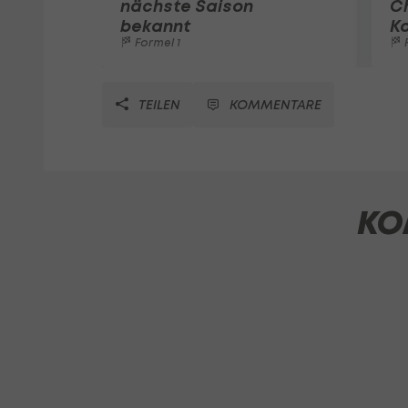
nächste Saison
C
bekannt
K
Formel 1
F
TEILEN
KOMMENTARE
KO