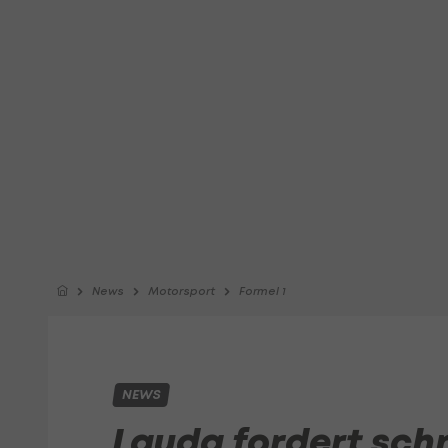
News
Motorsport
Formel 1
NEWS
Lauda fordert schn