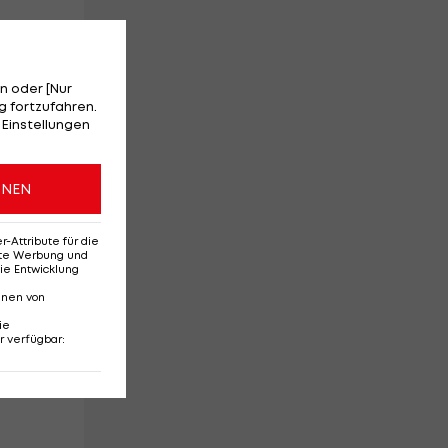
n oder [Nur
ch
 fortzufahren.
 Einstellungen
ONEN
Attribute für die
erte Werbung und
ie Entwicklung
nnen von
bt
ie
r verfügbar
: