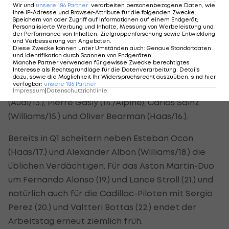
Wir und
unsere
186
Partner
verarbeiten personenbezogene Daten, wie
entscheidenden Runde zunächst an die Spitze.
Ihre IP-Adresse und Browser-Attribute für die folgenden Zwecke
:
Speichern von oder Zugriff auf Informationen auf einem Endgerät;
Russell gelingt aber ein starker zweiter Sektor und
Personalisierte Werbung und Inhalte, Messung von Werbeleistung und
der Performance von Inhalten, Zielgruppenforschung sowie Entwicklung
verwaist letztlich den Italiener noch auf P2.
und Verbesserung von Angeboten
.
Diese Zwecke können unter Umständen auch
:
Genaue Standortdaten
und Identifikation durch Scannen von Endgeräten
.
Hingegen verpasst Nico Hülkenberg (Audi/11.)
Manche Partner verwenden für gewisse Zwecke berechtigtes
Interesse als Rechtsgrundlage für die Datenverarbeitung. Details
knapp den Einzug in die Top-10. Dahinter landet
dazu, sowie die Möglichkeit Ihr Widerspruchsrecht auszuüben, sind hier
verfügbar
:
unsere
186
Partner
Liam Lawson
(Racing Bulls/12.), Gabriel Bortoleto
Impressum
|
Datenschutzrichtlinie
(Audi/13.), Pierre Gasly (14./Alpine), Carlos Sainz
(Williams/15.) und Oliver Bearman (Haas/16.).
Bereits in Q1 scheitern neben Esteban Ocon
(Haas/17.) und Alexander Albon (Williams/18.) die
üblichen Verdächtigen. Für das Aston Martin-Duo
um Fernando Alonso (19.) und Lance Stroll (21.) und
natürlich auch für die Cadillac-Piloten mit Sergio
Perez (20.) und Valtteri Bottas (22.) endet der
Arbeitstag erneut ziemlich früh.