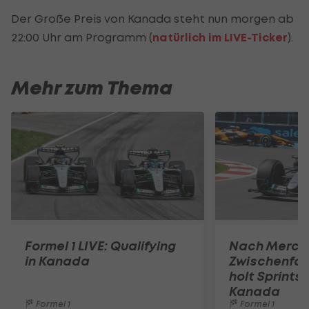
Der Große Preis von Kanada steht nun morgen ab
22:00 Uhr am Programm (
natürlich im LIVE-Ticker
).
Mehr zum Thema
Formel 1 LIVE: Qualifying
Nach Merce
in Kanada
Zwischenfall
holt Sprintsi
Kanada
Formel 1
Formel 1