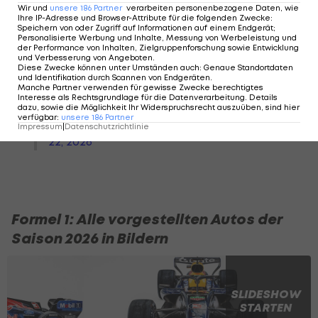
Wir und
unsere
186
Partner
verarbeiten personenbezogene Daten, wie
Ihre IP-Adresse und Browser-Attribute für die folgenden Zwecke
:
Speichern von oder Zugriff auf Informationen auf einem Endgerät;
Personalisierte Werbung und Inhalte, Messung von Werbeleistung und
der Performance von Inhalten, Zielgruppenforschung sowie Entwicklung
und Verbesserung von Angeboten
.
Albon brings out the red flag
Diese Zwecke können unter Umständen auch
:
Genaue Standortdaten
und Identifikation durch Scannen von Endgeräten
.
after hitting a marmot on
Manche Partner verwenden für gewisse Zwecke berechtigtes
Interesse als Rechtsgrundlage für die Datenverarbeitung. Details
track
pic.twitter.com/v527ajIghl
dazu, sowie die Möglichkeit Ihr Widerspruchsrecht auszuüben, sind hier
verfügbar
:
unsere
186
Partner
— Mahir 🇹🇷🇬🇧 (@ScrewderiaF1)
May
Impressum
|
Datenschutzrichtlinie
22, 2026
Formel 1: Alle vorgestellten Autos der
Saison 2026 in Bildern
SLIDESHOW
STARTEN