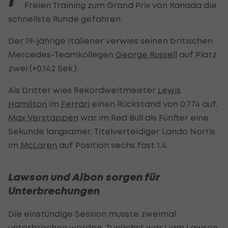
Freien Training zum Grand Prix von Kanada die
schnellste Runde gefahren.
Der 19-jährige Italiener verwies seinen britischen
Mercedes-Teamkollegen
George Russell
auf Platz
zwei (+0,142 Sek.).
Als Dritter wies Rekordweltmeister
Lewis
Hamilton
im
Ferrari
einen Rückstand von 0,774 auf,
Max Verstappen
war im Red Bull als Fünfter eine
Sekunde langsamer, Titelverteidiger Lando Norris
im
McLaren
auf Position sechs fast 1,4.
Lawson und Albon sorgen für
Unterbrechungen
Die einstündige Session musste zweimal
unterbrochen werden. Zunächst war
Liam Lawson