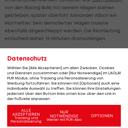
von den Racing Bulls mit seinem Wagen stehen
geblieben, später überfuhr Alexander Albon ein
Murmeltier. Sein demolierter Wagen musste
ebenfalls abgeschleppt werden. Die Rennleitung
entschied daher, 15 Minuten dranzuhängen.
An einem Grand-Prix-Wochenende mit
Datenschutz
Sprintrennen haben die Fahrer und die Teams
nicht viele Möglichkeiten, sich und den Wagen auf
Wählen Sie [Alle Akzeptieren] um allen Zwecken, Cookies
und Diensten zuzustimmen oder [Nur Notwendige] im LAOLA1
die Strecke abzustimmen.
PUR Modus, ohne Tracking uns Peronsalisierung von
Werbung fortzufahren. Sie können mit [Optionen] auch eine
Nur knapp drei Stunden nach Ende des Freien
individuelle Auswahl zu treffen. Sie können Ihre Einstellungen
Trainings steht am heutigen Abend noch die
jederzeit über den Button links unten bzw. über den Link in
der Fußzeile anpassen.
Qualifikation für den Sprint an (ab 22:30 Uhr im
LIVE-Ticker >>>
).
ALLE
NUR
AKZEPTIEREN
OPTIONEN
NOTWENDIGE
Tracking und
Weiter mit PUR-Abo
Personalisierung
Der Unfall von Albon im Video: