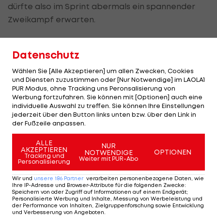
dürfte also im Sprint abermals ein spannender
Zweikampf erwarten.
"Zu besorgt bin ich nicht"
Datenschutz
Wie die Kräfteverhältnisse im Rennen aussehen,
Wählen Sie [Alle Akzeptieren] um allen Zwecken, Cookies
und Diensten zuzustimmen oder [Nur Notwendige] im LAOLA1
"sehen wir dann morgen", so der Niederländer.
PUR Modus, ohne Tracking uns Peronsalisierung von
Allerdings zeigt er sich im offiziellen F1-Interview
Werbung fortzufahren. Sie können mit [Optionen] auch eine
individuelle Auswahl zu treffen. Sie können Ihre Einstellungen
selbstbewusst: "Zu besorgt bin ich im Moment
jederzeit über den Button links unten bzw. über den Link in
nicht, ich mache mir einen schönen Abend und
der Fußzeile anpassen.
dann sehen wir, was morgen kommt."
ALLE
NUR
AKZEPTIEREN
OPTIONEN
NOTWENDIGE
Tracking und
Das garantiert spannende Sprint-Rennen (12 Uhr)
Weiter mit PUR-Abo
Personalisierung
sowie die Qualifikation für das Hauptrennen (15
Wir und
unsere
186
Partner
verarbeiten personenbezogene Daten, wie
Uhr) kannst du im
LAOLA1-LIVE-Ticker
verfolgen.
Ihre IP-Adresse und Browser-Attribute für die folgenden Zwecke
:
Speichern von oder Zugriff auf Informationen auf einem Endgerät;
Personalisierte Werbung und Inhalte, Messung von Werbeleistung und
der Performance von Inhalten, Zielgruppenforschung sowie Entwicklung
Formel 1: Die 6 unvergesslichsten
und Verbesserung von Angeboten
.