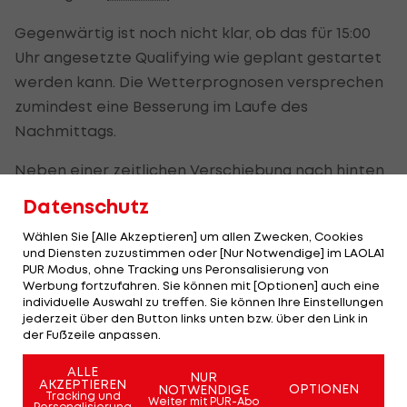
Gegenwärtig ist noch nicht klar, ob das für 15:00
Uhr angesetzte Qualifying wie geplant gestartet
werden kann. Die Wetterprognosen versprechen
zumindest eine Besserung im Laufe des
Nachmittags.
Neben einer zeitlichen Verschiebung nach hinten
wäre auch eine Verlegung des Qualifyings auf
Datenschutz
Sonntagvormittag eine Option, wie es vor einiger
Wählen Sie [Alle Akzeptieren] um allen Zwecken, Cookies
Zeit schon in Japan gehandhabt werden musste.
und Diensten zuzustimmen oder [Nur Notwendige] im LAOLA1
Dies ginge zulasten der Rahmenserien.
PUR Modus, ohne Tracking uns Peronsalisierung von
Werbung fortzufahren. Sie können mit [Optionen] auch eine
individuelle Auswahl zu treffen. Sie können Ihre Einstellungen
Sollte auch diese Variante nicht möglich sein,
jederzeit über den Button links unten bzw. über den Link in
wäre das Ergebnis des zweiten freien Trainings
der Fußzeile anpassen.
von Freitag ausschlaggebend für die
ALLE
NUR
Startaufstellung (
HIER nachlesen>>>
).
AKZEPTIEREN
OPTIONEN
NOTWENDIGE
Tracking und
Weiter mit PUR-Abo
Personalisierung