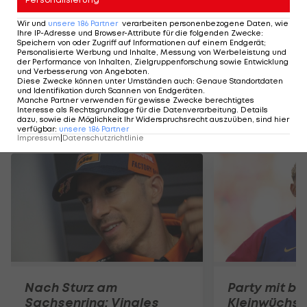
HIGHLIGHTS: LASK - SK Sturm Graz
Highlights: Jerabe
Wir und
unsere
186
Partner
verarbeiten personenbezogene Daten, wie
einen endgültigen 
Ihre IP-Adresse und Browser-Attribute für die folgenden Zwecke
:
Fußball - Frauen-Bundesliga
Speichern von oder Zugriff auf Informationen auf einem Endgerät;
Fußball - ADMIRAL 
Personalisierte Werbung und Inhalte, Messung von Werbeleistung und
der Performance von Inhalten, Zielgruppenforschung sowie Entwicklung
und Verbesserung von Angeboten
.
Diese Zwecke können unter Umständen auch
:
Genaue Standortdaten
und Identifikation durch Scannen von Endgeräten
.
Manche Partner verwenden für gewisse Zwecke berechtigtes
Interesse als Rechtsgrundlage für die Datenverarbeitung. Details
dazu, sowie die Möglichkeit Ihr Widerspruchsrecht auszuüben, sind hier
Mehr zum Thema
verfügbar
:
unsere
186
Partner
Impressum
|
Datenschutzrichtlinie
Nach Sturz am
Party mit be
Sachsenring: Vinales
Kleinwüchsi